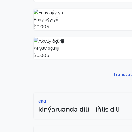
Fony aýyryň
$0.005
Akylly öçüriji
$0.005
Transla
eng
kinýaruanda dili - iňlis dili