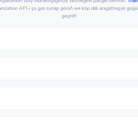
lçilikleriniň doly mümkinçiligiňize ýetmegine päsgel bermäň.
Tran
nslation API-i şu gün synap görüň we köp dilli aragatnaşyk güýj
geçiriň!