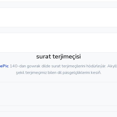
surat terjimeçisi
tePic
140-dan gowrak dilde surat terjimeçilerini hödürleýär. Akylly
şekil terjimeçimiz bilen dil päsgelçiliklerini kesiň.