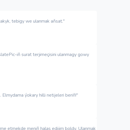
 takyk, tebigy we ulanmak aňsat."
slatePic-iň surat terjimeçisini ulanmagy gowy
 Elmydama ýokary hilli netijeleri beriň!"
erjime etmekde meniň halas edijim boldy. Ulanmak