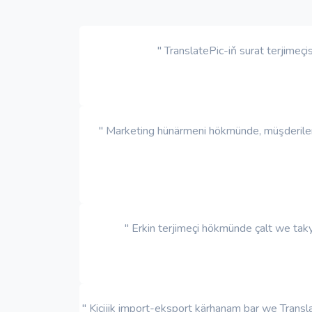
" TranslatePic-iň surat terjimeç
" Marketing hünärmeni hökmünde, müşderilerim
" Erkin terjimeçi hökmünde çalt we takyk
" Kiçijik import-eksport kärhanam bar we Transl