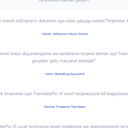
isi meniň AliExpress dükanym üçin oýun çalşygy boldy! Terjimeler
- Sarah, AliExpress Store Owner
iň önüm düşündirişlerini we belliklerini terjime etmek üçin Tran
görýärin. gaty maslahat berilýär!"
- John, Marketing Specialist
 terjimeler üçin TranslatePic-iň surat terjimeçisine bil baglaýaryn.
- Rachel, Freelance Translator
atePic-iň surat terjimeçisi önüm belliklerini we görkezmelerini t