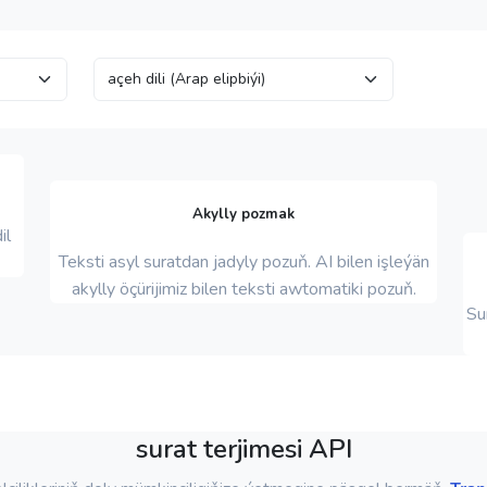
Akylly pozmak
il
Teksti asyl suratdan jadyly pozuň. AI bilen işleýän
akylly öçürijimiz bilen teksti awtomatiki pozuň.
Su
surat terjimesi API