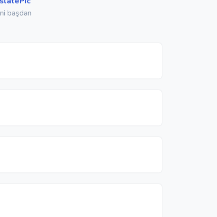
slatePic
üni başdan