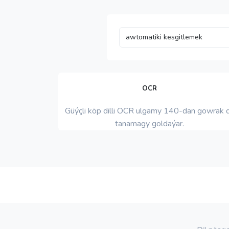
OCR
Güýçli köp dilli OCR ulgamy 140-dan gowrak d
tanamagy goldaýar.