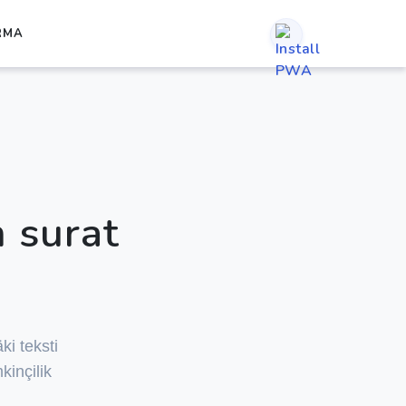
RMA
n surat
ki teksti
inçilik