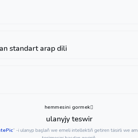
an standart arap dili
hemmesini gormek
ulanyjy teswir
atePic
” -i ulanyp başlaň we emeli intellektiň getiren täsirli we am
terjimesini başdan geçiriň.