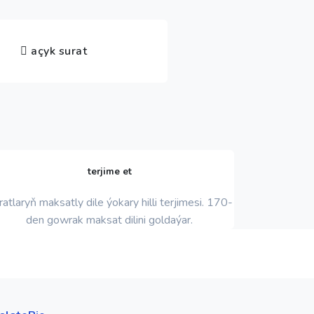
açyk surat
terjime et
ratlaryň maksatly dile ýokary hilli terjimesi. 170-
den gowrak maksat dilini goldaýar.