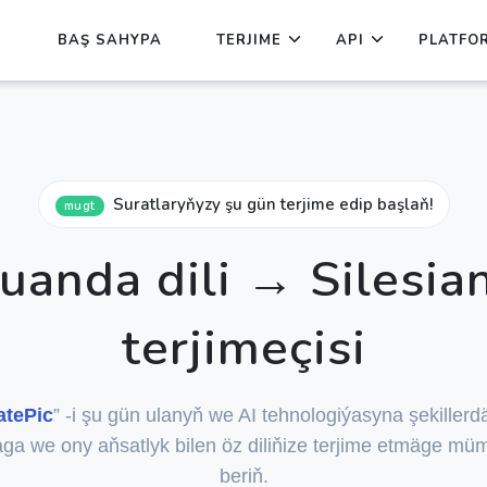
BAŞ SAHYPA
TERJIME
API
PLATFO
Suratlaryňyzy şu gün terjime edip başlaň!
mugt
uanda dili → Silesia
terjimeçisi
atePic
” -i şu gün ulanyň we AI tehnologiýasyna şekillerdä
ga we ony aňsatlyk bilen öz diliňize terjime etmäge mümk
beriň.