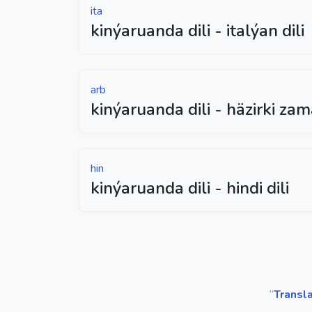
ita
kinýaruanda dili - italýan dili
arb
kinýaruanda dili - häzirki zam
hin
kinýaruanda dili - hindi dili
“
Transl