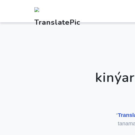
kinýar
“
Transl
tanama