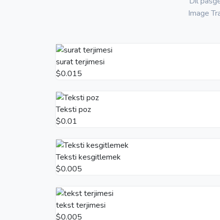
Dil päsge
Image Tra
surat terjimesi
$0.015
Teksti poz
$0.01
Teksti kesgitlemek
$0.005
tekst terjimesi
$0.005