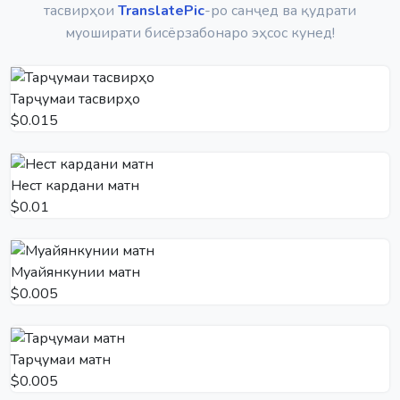
тасвирҳои
TranslatePic
-ро санҷед ва қудрати
муоширати бисёрзабонаро эҳсос кунед!
Тарҷумаи тасвирҳо
$0.015
Нест кардани матн
$0.01
Муайянкунии матн
$0.005
Тарҷумаи матн
$0.005