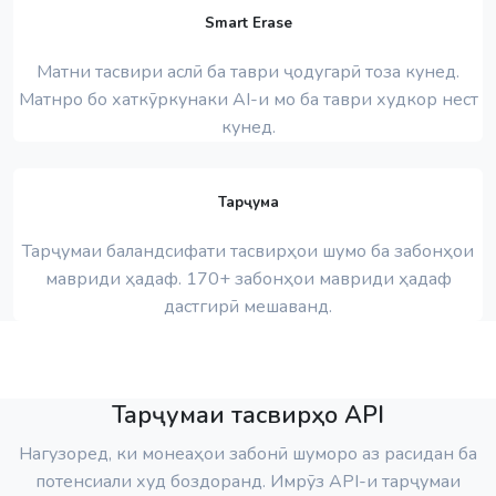
Smart Erase
Матни тасвири аслӣ ба таври ҷодугарӣ тоза кунед.
Матнро бо хаткӯркунаки AI-и мо ба таври худкор нест
кунед.
Тарҷума
Тарҷумаи баландсифати тасвирҳои шумо ба забонҳои
мавриди ҳадаф. 170+ забонҳои мавриди ҳадаф
дастгирӣ мешаванд.
Тарҷумаи тасвирҳо API
Нагузоред, ки монеаҳои забонӣ шуморо аз расидан ба
потенсиали худ боздоранд. Имрӯз API-и тарҷумаи