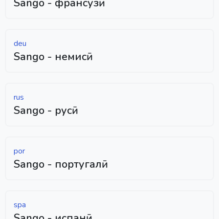
Sango - франсузӣ
deu
Sango - немисӣ
rus
Sango - русӣ
por
Sango - португалӣ
spa
Sango - испанӣ