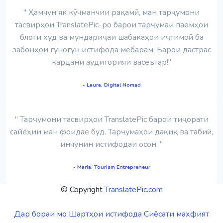
" Ҳамчун як кӯчманчии рақамӣ, ман тарҷумони
тасвирҳои TranslatePic-ро барои тарҷумаи паёмҳои
блоги худ ва мундариҷаи шабакаҳои иҷтимоӣ ба
забонҳои гуногун истифода мебарам. Барои дастрас
кардани аудиторияи васеътар!"
- Laura, Digital Nomad
" Тарҷумони тасвирҳои TranslatePic барои тиҷорати
сайёҳии ман фоидае буд. Тарҷумаҳои дақиқ ва табиӣ,
инчунин истифодаи осон. "
- Maria, Tourism Entrepreneur
© Copyright
TranslatePic.com
Дар бораи мо
Шартҳои истифода
Сиёсати махфият