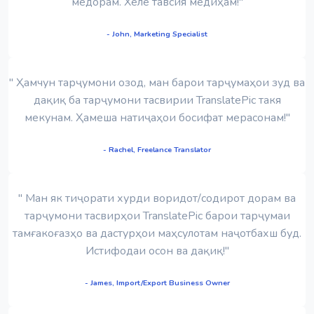
медорам. Хеле тавсия медиҳам!"
- John, Marketing Specialist
" Ҳамчун тарҷумони озод, ман барои тарҷумаҳои зуд ва
дақиқ ба тарҷумони тасвирии TranslatePic такя
мекунам. Ҳамеша натиҷаҳои босифат мерасонам!"
- Rachel, Freelance Translator
" Ман як тиҷорати хурди воридот/содирот дорам ва
тарҷумони тасвирҳои TranslatePic барои тарҷумаи
тамғакоғазҳо ва дастурҳои маҳсулотам наҷотбахш буд.
Истифодаи осон ва дақиқ!"
- James, Import/Export Business Owner