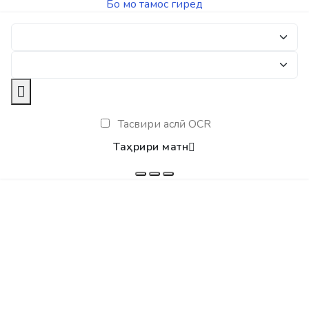
Бо мо тамос гиред
Тасвири аслӣ OCR
Таҳрири матн