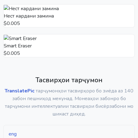
Нест кардани замина
$0.005
Smart Eraser
$0.005
Тасвирҳои тарҷумон
TranslatePic
тарҷумонҳои тасвирҳоро бо зиёда аз 140
забон пешниҳод мекунад. Монеаҳои забонро бо
тарҷумони интеллектуалии тасвирҳои бисёрзабони мо
шикаст диҳед.
eng