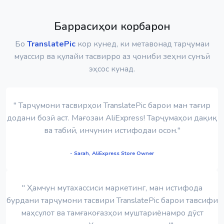
Баррасиҳои корбарон
Бо
TranslatePic
кор кунед, ки метавонад тарҷумаи
муассир ва қулайи тасвирро аз ҷониби зеҳни сунъӣ
эҳсос кунад.
" Тарҷумони тасвирҳои TranslatePic барои ман тағир
додани бозӣ аст. Мағозаи AliExpress! Тарҷумаҳои дақиқ
ва табиӣ, инчунин истифодаи осон."
- Sarah, AliExpress Store Owner
" Ҳамчун мутахассиси маркетинг, ман истифода
бурдани тарҷумони тасвири TranslatePic барои тавсифи
маҳсулот ва тамғакоғазҳои муштариёнамро дӯст