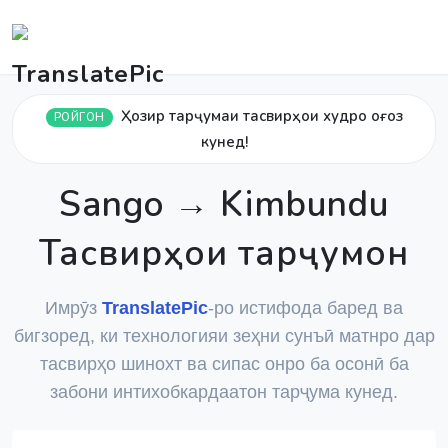
Ҳозир тарҷумаи тасвирҳои худро оғоз
РОЙГОН
кунед!
Sango → Kimbundu
Тасвирҳои тарҷумон
Имрӯз
TranslatePic
-ро истифода баред ва
бигзоред, ки технологияи зеҳни сунъӣ матнро дар
тасвирҳо шинохт ва сипас онро ба осонӣ ба
забони интихобкардаатон тарҷума кунед.