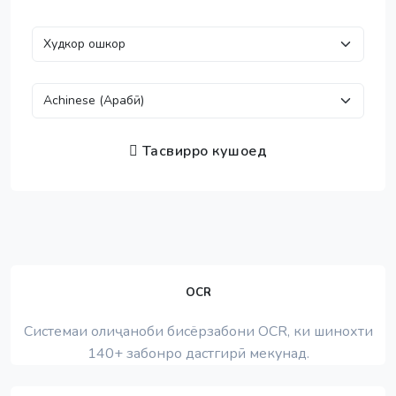
Тасвирро кушоед
OCR
Системаи олиҷаноби бисёрзабони OCR, ки шинохти
140+ забонро дастгирӣ мекунад.