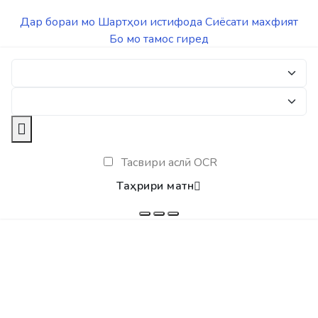
Дар бораи мо
Шартҳои истифода
Сиёсати махфият
Бо мо тамос гиред
Тасвири аслӣ OCR
Таҳрири матн