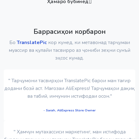
Ҳамаро бубинед
Баррасиҳои корбарон
Бо
TranslatePic
кор кунед, ки метавонад тарҷумаи
муассир ва қулайи тасвирро аз ҷониби зеҳни сунъӣ
эҳсос кунад.
" Тарҷумони тасвирҳои TranslatePic барои ман тағир
додани бозӣ аст. Мағозаи AliExpress! Тарҷумаҳои дақиқ
ва табиӣ, инчунин истифодаи осон."
- Sarah, AliExpress Store Owner
" Ҳамчун мутахассиси маркетинг, ман истифода