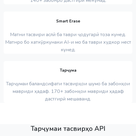
140+ забонро дастгирӣ мекунад.
Smart Erase
Матни тасвири аслӣ ба таври ҷодугарӣ тоза кунед.
Матнро бо хаткӯркунаки AI-и мо ба таври худкор нест
кунед.
Тарҷума
Тарҷумаи баландсифати тасвирҳои шумо ба забонҳои
мавриди ҳадаф. 170+ забонҳои мавриди ҳадаф
дастгирӣ мешаванд.
Тарҷумаи тасвирҳо API