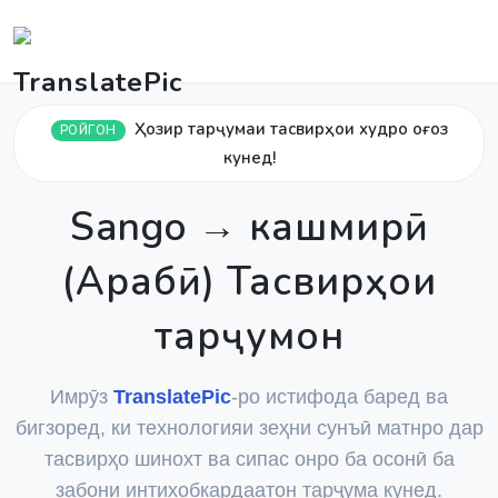
Ҳозир тарҷумаи тасвирҳои худро оғоз
РОЙГОН
кунед!
Sango → кашмирӣ
(Арабӣ) Тасвирҳои
тарҷумон
Имрӯз
TranslatePic
-ро истифода баред ва
бигзоред, ки технологияи зеҳни сунъӣ матнро дар
тасвирҳо шинохт ва сипас онро ба осонӣ ба
забони интихобкардаатон тарҷума кунед.