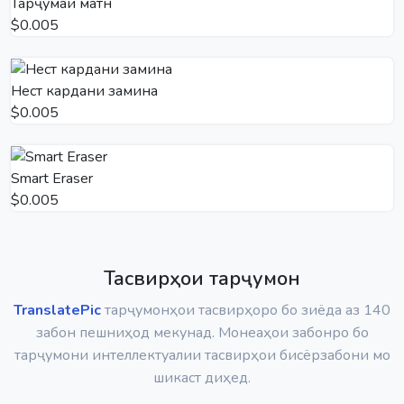
Тарҷумаи матн
$0.005
Нест кардани замина
$0.005
Smart Eraser
$0.005
Тасвирҳои тарҷумон
TranslatePic
тарҷумонҳои тасвирҳоро бо зиёда аз 140
забон пешниҳод мекунад. Монеаҳои забонро бо
тарҷумони интеллектуалии тасвирҳои бисёрзабони мо
шикаст диҳед.