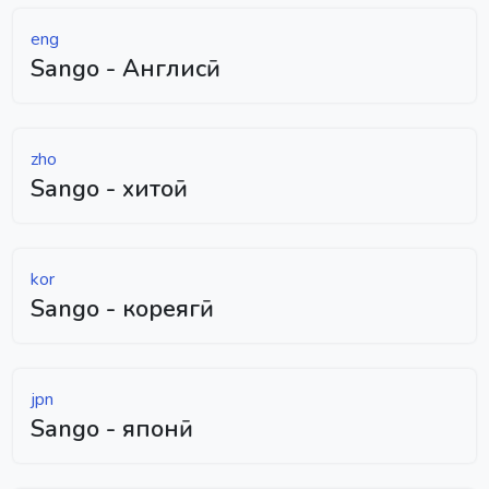
eng
Sango - Англисӣ
zho
Sango - хитоӣ
kor
Sango - кореягӣ
jpn
Sango - японӣ