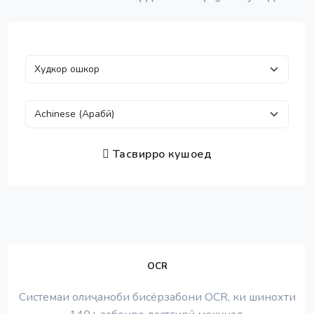
Тасвирро кушоед
OCR
Системаи олиҷаноби бисёрзабони OCR, ки шинохти