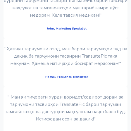
бурдани тарҷумони тасвири TranslatePic барои тавсифи
маҳсулот ва тамғакоғазҳои муштариёнамро дӯст
медорам. Хеле тавсия медиҳам!"
- John, Marketing Specialist
" Ҳамчун тарҷумони озод, ман барои тарҷумаҳои зуд ва
дақиқ ба тарҷумони тасвирии TranslatePic такя
мекунам. Ҳамеша натиҷаҳои босифат мерасонам!"
- Rachel, Freelance Translator
" Ман як тиҷорати хурди воридот/содирот дорам ва
тарҷумони тасвирҳои TranslatePic барои тарҷумаи
тамғакоғазҳо ва дастурҳои маҳсулотам наҷотбахш буд.
Истифодаи осон ва дақиқ!"