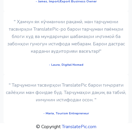
- James, Import/Export Business Owner
" Ҳамчун як кӯчманчии рақамӣ, ман тарҷумони
тасвирҳои TranslatePic-ро барои тарҷумаи паёмҳои
блоги худ ва мундариҷаи шабакаҳои иҷтимоӣ ба
забонҳои гуногун истифода мебарам. Барои дастрас
кардани аудиторияи васеътар!"
- Laura, Digital Nomad
" Тарҷумони тасвирҳои TranslatePic барои тиҷорати
сайёҳии ман фоидае буд. Тарҷумаҳои дақиқ ва табиӣ,
инчунин истифодаи осон. "
- Maria, Tourism Entrepreneur
© Copyright
TranslatePic.com