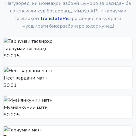
Нагузоред, ки монеаҳои забонӣ шуморо аз расидан ба
потенсиали худ боздоранд. Имрӯз API-и тарҷумаи
тасвирҳои
TranslatePic
-ро санҷед ва қудрати
муоширати бисёрзабонаро эҳсос кунед!
Тарҷумаи тасвирҳо
$0.015
Нест кардани матн
$0.01
Муайянкунии матн
$0.005