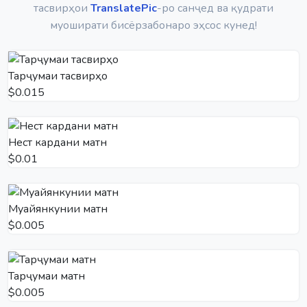
тасвирҳои
TranslatePic
-ро санҷед ва қудрати
муоширати бисёрзабонаро эҳсос кунед!
Тарҷумаи тасвирҳо
$0.015
Нест кардани матн
$0.01
Муайянкунии матн
$0.005
Тарҷумаи матн
$0.005