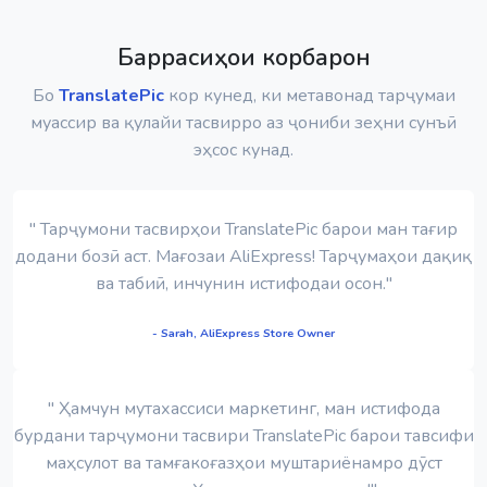
Баррасиҳои корбарон
Бо
TranslatePic
кор кунед, ки метавонад тарҷумаи
муассир ва қулайи тасвирро аз ҷониби зеҳни сунъӣ
эҳсос кунад.
" Тарҷумони тасвирҳои TranslatePic барои ман тағир
додани бозӣ аст. Мағозаи AliExpress! Тарҷумаҳои дақиқ
ва табиӣ, инчунин истифодаи осон."
- Sarah, AliExpress Store Owner
" Ҳамчун мутахассиси маркетинг, ман истифода
бурдани тарҷумони тасвири TranslatePic барои тавсифи
маҳсулот ва тамғакоғазҳои муштариёнамро дӯст