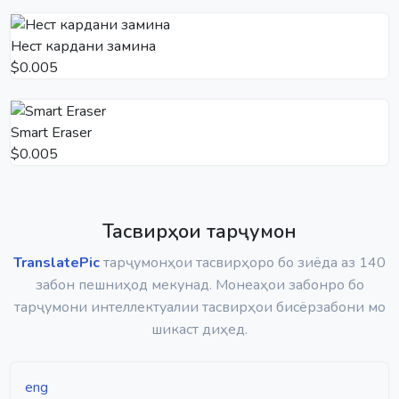
Нест кардани замина
$0.005
Smart Eraser
$0.005
Тасвирҳои тарҷумон
TranslatePic
тарҷумонҳои тасвирҳоро бо зиёда аз 140
забон пешниҳод мекунад. Монеаҳои забонро бо
тарҷумони интеллектуалии тасвирҳои бисёрзабони мо
шикаст диҳед.
eng