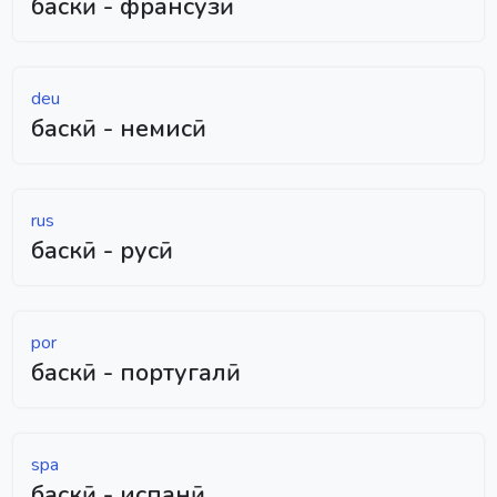
баскӣ - франсузӣ
deu
баскӣ - немисӣ
rus
баскӣ - русӣ
por
баскӣ - португалӣ
spa
баскӣ - испанӣ