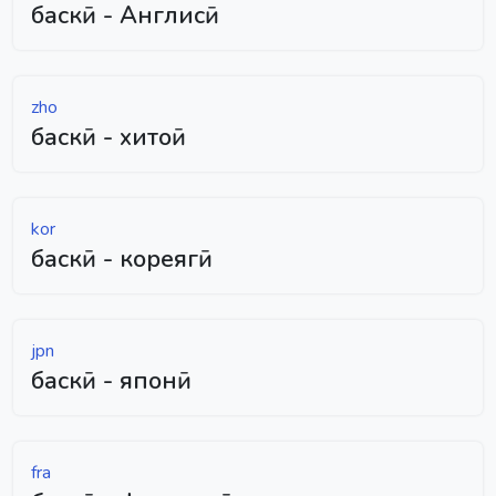
баскӣ - Англисӣ
zho
баскӣ - хитоӣ
kor
баскӣ - кореягӣ
jpn
баскӣ - японӣ
fra