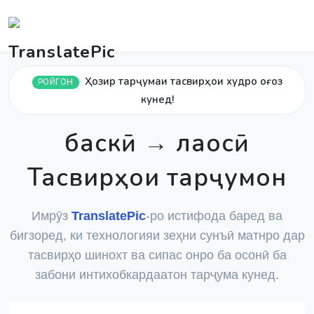
Ҳозир тарҷумаи тасвирҳои худро оғоз
РОЙГОН
кунед!
баскӣ → лаосӣ
Тасвирҳои тарҷумон
Имрӯз
TranslatePic
-ро истифода баред ва
бигзоред, ки технологияи зеҳни сунъӣ матнро дар
тасвирҳо шинохт ва сипас онро ба осонӣ ба
забони интихобкардаатон тарҷума кунед.