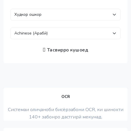
Тасвирро кушоед
OCR
Системаи олиҷаноби бисёрзабони OCR, ки шинохти
140+ забонро дастгирӣ мекунад.