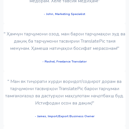
медорам. Хеле тавсия медиҳам!"
- John, Marketing Specialist
" Ҳамчун тарҷумони озод, ман барои тарҷумаҳои зуд ва
дақиқ ба тарҷумони тасвирии TranslatePic такя
мекунам. Ҳамеша натиҷаҳои босифат мерасонам!"
- Rachel, Freelance Translator
" Ман як тиҷорати хурди воридот/содирот дорам ва
тарҷумони тасвирҳои TranslatePic барои тарҷумаи
тамғакоғазҳо ва дастурҳои маҳсулотам наҷотбахш буд.
Истифодаи осон ва дақиқ!"
- James, Import/Export Business Owner