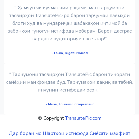
" Ҳамчун як кӯчманчии рақамӣ, ман тарҷумони
тасвирҳои TranslatePic-ро барои тарҷумаи паёмҳои
блоги худ ва мундариҷаи шабакаҳои иҷтимоӣ ба
забонҳои гуногун истифода мебарам. Барои дастрас
кардани аудиторияи васеътар!"
- Laura, Digital Nomad
" Тарҷумони тасвирҳои TranslatePic барои тиҷорати
сайёҳии ман фоидае буд. Тарҷумаҳои дақиқ ва табиӣ,
инчунин истифодаи осон. "
- Maria, Tourism Entrepreneur
© Copyright
TranslatePic.com
Дар бораи мо
Шартҳои истифода
Сиёсати махфият