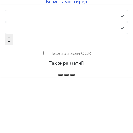
Бо мо тамос гиред
Тасвири аслӣ OCR
Таҳрири матн