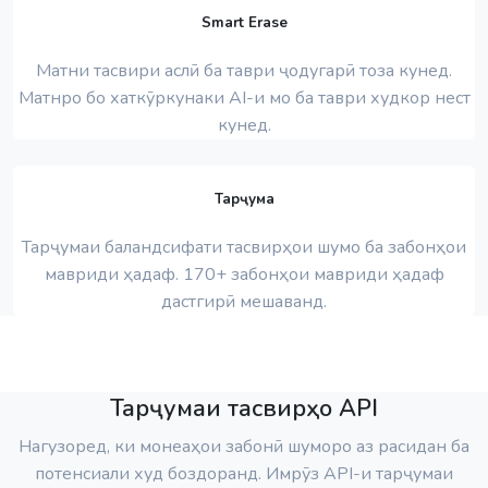
Smart Erase
Матни тасвири аслӣ ба таври ҷодугарӣ тоза кунед.
Матнро бо хаткӯркунаки AI-и мо ба таври худкор нест
кунед.
Тарҷума
Тарҷумаи баландсифати тасвирҳои шумо ба забонҳои
мавриди ҳадаф. 170+ забонҳои мавриди ҳадаф
дастгирӣ мешаванд.
Тарҷумаи тасвирҳо API
Нагузоред, ки монеаҳои забонӣ шуморо аз расидан ба
потенсиали худ боздоранд. Имрӯз API-и тарҷумаи