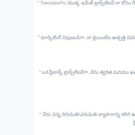
" TranslatePic యొక్క ఇమేజ్ ట్రాన్స్‌లేటర్ నా క
" మార్కెటింగ్ నిపుణుడిగా, నా క్లయింట్‌ల ఉత్పత్తి
" ఒక ఫ్రీలాన్స్ ట్రాన్స్‌లేటర్‌గా, నేను త్వరిత 
" నేను చిన్న దిగుమతి/ఎగుమతి వ్యాపారాన్ని కలిగ