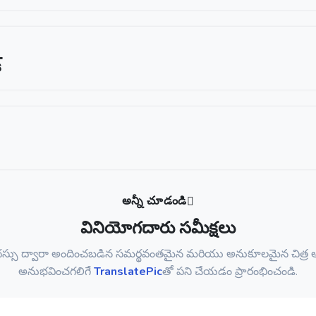
్
అన్నీ చూడండి
వినియోగదారు సమీక్షలు
ేధస్సు ద్వారా అందించబడిన సమర్థవంతమైన మరియు అనుకూలమైన చిత్ర అ
అనుభవించగలిగే
TranslatePic
తో పని చేయడం ప్రారంభించండి.