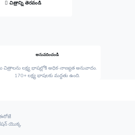
చిత్రాన్ని తెరవండి
అనువదించండి
ీ చిత్రాలను లక్ష్య భాషల్లోకి అధిక-నాణ్యత అనువాదం.
170+ లక్ష్య భాషలకు మద్దతు ఉంది.
 ఈరోజే
ేషన్ యొక్క