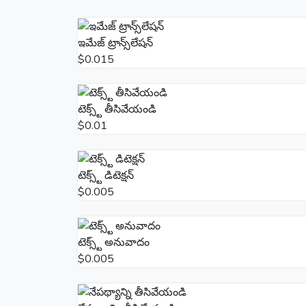
ఇమేజ్ ట్రాన్స్‌లేషన్
$0.015
టెక్స్ట్ తీసివేయండి
$0.01
టెక్స్ట్ డిటెక్షన్
$0.005
టెక్స్ట్ అనువాదం
$0.005