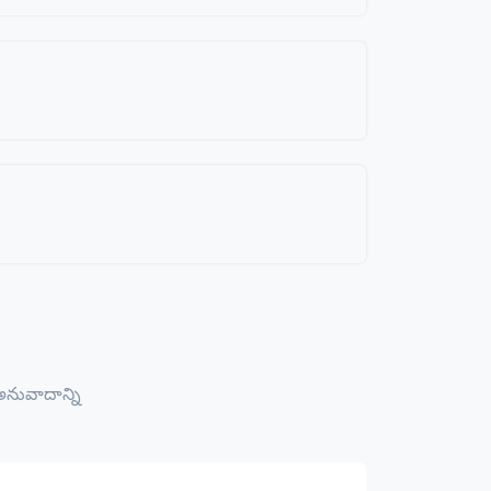
నువాదాన్ని