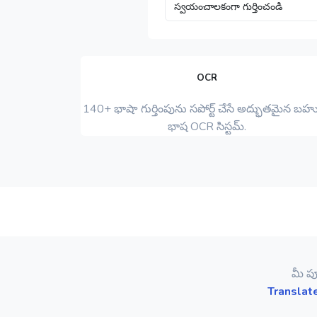
OCR
140+ భాషా గుర్తింపును సపోర్ట్ చేసే అద్భుతమైన బహ
భాష OCR సిస్టమ్.
మీ పూ
Translat