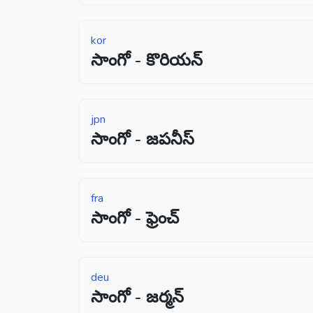
kor
సాంగో - కొరియన్
jpn
సాంగో - జపనీస్
fra
సాంగో - ఫ్రెంచ్
deu
సాంగో - జర్మన్