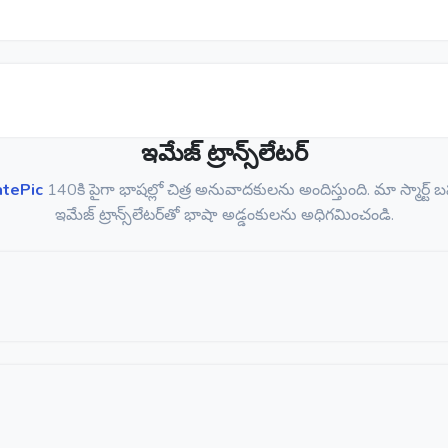
ఇమేజ్ ట్రాన్స్‌లేటర్
atePic
140కి పైగా భాషల్లో చిత్ర అనువాదకులను అందిస్తుంది. మా స్మార్ట
ఇమేజ్ ట్రాన్స్‌లేటర్‌తో భాషా అడ్డంకులను అధిగమించండి.