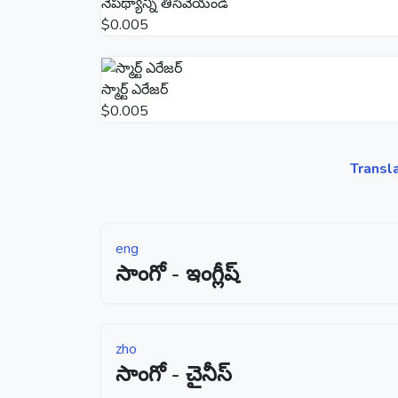
నేపథ్యాన్ని తీసివేయండి
$0.005
స్మార్ట్ ఎరేజర్
$0.005
Transl
eng
సాంగో - ఇంగ్లీష్
zho
సాంగో - చైనీస్