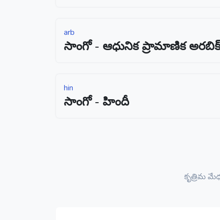
arb
సాంగో - ఆధునిక ప్రామాణిక అరబిక
hin
సాంగో - హిందీ
కృత్రిమ మ