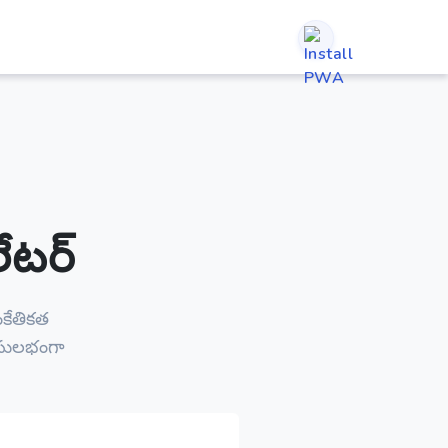
లేటర్
కేతికత
ి సులభంగా