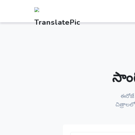
సాంగ
ఈరోజ
చిత్రాలల