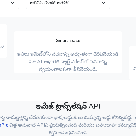
Smart Erase
ుళ-
అసలు ఇమేజ్‌లోని వచనాన్ని అద్భుతంగా చెరిపివేయండి.
మా AI-ఆధారిత స్మార్ట్ ఎరేజర్‌తో వచనాన్ని
మ
స్వయంచాలకంగా తీసివేయండి.
ఇమేజ్ ట్రాన్స్‌లేషన్ API
ర్తి సామర్థ్యాన్ని చేరుకోకుండా భాష అడ్డంకులు మిమ్మల్ని అడ్డుకోనివ్వవద్దు.
ePic
చిత్ర అనువాద APIని ప్రయత్నించండి మరియు బహుభాషా కమ్యూనిక
శక్తిని అనుభవించండి!