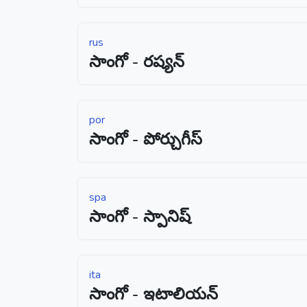
rus
సాంగో - రష్యన్
por
సాంగో - పోర్చుగీస్
spa
సాంగో - స్పానిష్
ita
సాంగో - ఇటాలియన్