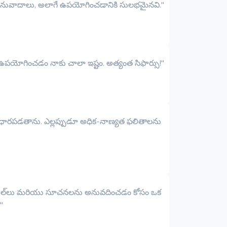
ంచే అనువాదాలు, అలాగే ఉపయోగించడానికి సులభమైనవి."
‌ని ఉపయోగించడం నాకు చాలా ఇష్టం. అత్యంత సిఫార్సు!"
్‌పై ఆధారపడతాను. ఎల్లప్పుడూ అధిక-నాణ్యత ఫలితాలను
్తి లేబుల్‌లు మరియు సూచనలను అనువదించడం కోసం ఒక
"