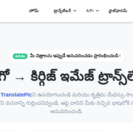
హోమ్
ట్రాన్స్‌లేటర్
API
ప్లాట్‌ఫారమ్
మీ చిత్రాలను ఇప్పుడే అనువదించడం ప్రారంభించండి !
ఉచితం
ో → కిర్గిజ్ ఇమేజ్ ట్రాన్స్‌
ే
TranslatePic
ని ఉపయోగించండి మరియు కృత్రిమ మేధస్సు సాం
ోని వచనాన్ని గుర్తించనివ్వండి, ఆపై దానిని మీకు నచ్చిన భాషలోక
అనువదించండి.