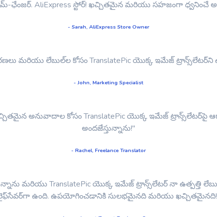
ోసం గేమ్-ఛేంజర్. AliExpress స్టోర్! ఖచ్చితమైన మరియు సహజంగా ధ్వని
- Sarah, AliExpress Store Owner
 వివరణలు మరియు లేబుల్‌ల కోసం TranslatePic యొక్క ఇమేజ్ ట్రాన్స్‌లేటర్
- John, Marketing Specialist
మరియు ఖచ్చితమైన అనువాదాల కోసం TranslatePic యొక్క ఇమేజ్ ట్రాన్స్‌లేటర
అందజేస్తున్నాను!"
- Rachel, Freelance Translator
ి ఉన్నాను మరియు TranslatePic యొక్క ఇమేజ్ ట్రాన్స్‌లేటర్ నా ఉత్పత
లైఫ్‌సేవర్‌గా ఉంది. ఉపయోగించడానికి సులభమైనది మరియు ఖచ్చితమైనది!