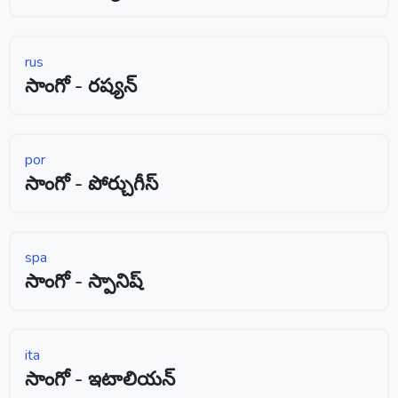
rus
సాంగో - రష్యన్
por
సాంగో - పోర్చుగీస్
spa
సాంగో - స్పానిష్
ita
సాంగో - ఇటాలియన్