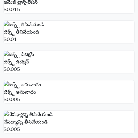
ఇమేజ్ ట్రాన్స్‌లేషన్
$0.015
టెక్స్ట్ తీసివేయండి
$0.01
టెక్స్ట్ డిటెక్షన్
$0.005
టెక్స్ట్ అనువాదం
$0.005
నేపథ్యాన్ని తీసివేయండి
$0.005