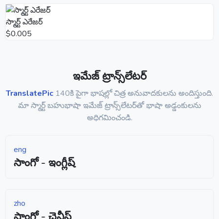
స్మార్ట్ ఎరేజర్
$0.005
ఇమేజ్ ట్రాన్స్‌లేటర్
TranslatePic
140కి పైగా భాషల్లో చిత్ర అనువాదకులను అందిస్తుంది.
మా స్మార్ట్ బహుభాషా ఇమేజ్ ట్రాన్స్‌లేటర్‌తో భాషా అడ్డంకులను
అధిగమించండి.
eng
సాంగో - ఇంగ్లీష్
zho
సాంగో - చైనీస్