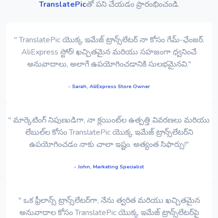
TranslatePic
తో పని చేయడం ప్రారంభించండి.
" TranslatePic యొక్క ఇమేజ్ ట్రాన్స్‌లేటర్ నా కోసం గేమ్-ఛేంజర్.
AliExpress స్టోర్! ఖచ్చితమైన మరియు సహజంగా ధ్వనించే
అనువాదాలు, అలాగే ఉపయోగించడానికి సులభమైనవి."
- Sarah, AliExpress Store Owner
" మార్కెటింగ్ నిపుణుడిగా, నా క్లయింట్‌ల ఉత్పత్తి వివరణలు మరియు
లేబుల్‌ల కోసం TranslatePic యొక్క ఇమేజ్ ట్రాన్స్‌లేటర్‌ని
ఉపయోగించడం నాకు చాలా ఇష్టం. అత్యంత సిఫార్సు!"
- John, Marketing Specialist
" ఒక ఫ్రీలాన్స్ ట్రాన్స్‌లేటర్‌గా, నేను త్వరిత మరియు ఖచ్చితమైన
అనువాదాల కోసం TranslatePic యొక్క ఇమేజ్ ట్రాన్స్‌లేటర్‌పై