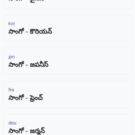
kor
సాంగో - కొరియన్
jpn
సాంగో - జపనీస్
fra
సాంగో - ఫ్రెంచ్
deu
సాంగో - జర్మన్