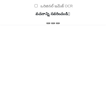
ఒరిజినల్ ఇమేజ్ OCR
వచనాన్ని సవరించండి