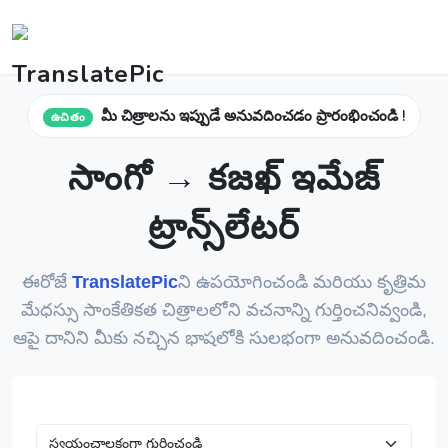
మీ చిత్రాలను ఇప్పుడే అనువదించడం ప్రారంభించండి !
ఉచితం
సాంగో → కజఖ్ ఇమేజ్
ట్రాన్స్‌లేటర్
ఈరోజే
TranslatePic
ని ఉపయోగించండి మరియు కృత్రిమ
మేధస్సు సాంకేతికత చిత్రాలలోని వచనాన్ని గుర్తించనివ్వండి,
ఆపై దానిని మీకు నచ్చిన భాషలోకి సులభంగా అనువదించండి.