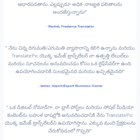
ఆధారపడతాను. ఎల్లప్పుడూ అధిక-నాణ్యత ఫలితాలను
అందజేస్తున్నాను!"
- Rachel, Freelance Translator
" నేను చిన్న దిగుమతి/ఎగుమతి వ్యాపారాన్ని కలిగి ఉన్నాను మరియు
TranslatePic యొక్క ఇమేజ్ ట్రాన్స్‌లేటర్ నా ఉత్పత్తి లేబుల్‌లు
మరియు సూచనలను అనువదించడం కోసం ఒక లైఫ్‌సేవర్‌గా ఉంది.
ఉపయోగించడానికి సులభమైనది మరియు ఖచ్చితమైనది!"
- James, Import/Export Business Owner
" ఒక డిజిటల్ నోమాడ్‌గా, నా బ్లాగ్ పోస్ట్‌లు మరియు సోషల్ మీడియా
కంటెంట్‌ను బహుళ భాషల్లోకి అనువదించడానికి నేను TranslatePic
యొక్క ఇమేజ్ ట్రాన్స్‌లేటర్‌ని ఉపయోగిస్తాను. ఎక్కువ మంది ప్రేక్షకులను
చేరుకోవడంలో గొప్పది!"