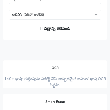
చిత్రాన్ని తెరవండి
OCR
140+ భాషా గుర్తింపును సపోర్ట్ చేసే అద్భుతమైన బహుళ-భాష OCR
సిస్టమ్.
Smart Erase