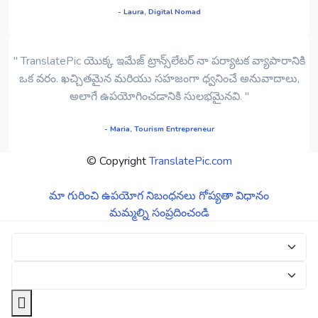
- Laura, Digital Nomad
" TranslatePic యొక్క ఇమేజ్ ట్రాన్స్‌లేటర్ నా పర్యాటక వ్యాపారానికి
ఒక వరం. ఖచ్చితమైన మరియు సహజంగా ధ్వనించే అనువాదాలు,
అలాగే ఉపయోగించడానికి సులభమైనవి. "
- Maria, Tourism Entrepreneur
© Copyright
TranslatePic.com
మా గురించి
ఉపయోగ నిబంధనలు
గోప్యతా విధానం
మమ్మల్ని సంప్రదించండి