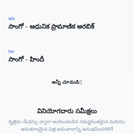
arb
సాంగో - ఆధునిక ప్రామాణిక అరబిక్
hin
సాంగో - హిందీ
అన్నీ చూడండి
వినియోగదారు సమీక్షలు
కృత్రిమ మేధస్సు ద్వారా అందించబడిన సమర్థవంతమైన మరియు
అనుకూలమైన చిత్ర అనువాదాన్ని అనుభవించగలిగే