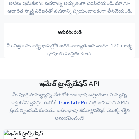
అసలు ఇమేజ్‌లోని వచనాన్ని అద్భుతంగా చెరిపివేయండి. మా AI-
ఆధారిత స్మార్ట్ ఎరేజర్‌తో వచనాన్ని స్వయంచాలకంగా తీసివేయండి.
అనువదించండి
మీ చిత్రాలను లక్ష్య భాషల్లోకి అధిక-నాణ్యత అనువాదం. 170+ లక్ష్య
భాషలకు మద్దతు ఉంది.
ఇమేజ్ ట్రాన్స్‌లేషన్ API
మీ పూర్తి సామర్థ్యాన్ని చేరుకోకుండా భాష అడ్డంకులు మిమ్మల్ని
అడ్డుకోనివ్వవద్దు. ఈరోజే
TranslatePic
చిత్ర అనువాద APIని
ప్రయత్నించండి మరియు బహుభాషా కమ్యూనికేషన్ యొక్క శక్తిని
అనుభవించండి!