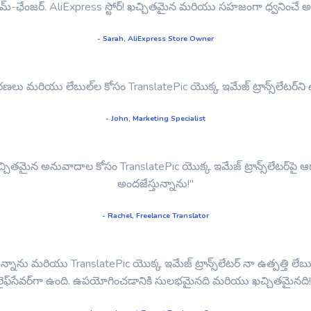
ోసం గేమ్-ఛేంజర్. AliExpress స్టోర్! ఖచ్చితమైన మరియు సహజంగా ధ్వని
- Sarah, AliExpress Store Owner
 వివరణలు మరియు లేబుల్‌ల కోసం TranslatePic యొక్క ఇమేజ్ ట్రాన్స్‌లేటర్
- John, Marketing Specialist
మరియు ఖచ్చితమైన అనువాదాల కోసం TranslatePic యొక్క ఇమేజ్ ట్రాన్స్‌లేటర
అందజేస్తున్నాను!"
- Rachel, Freelance Translator
ి ఉన్నాను మరియు TranslatePic యొక్క ఇమేజ్ ట్రాన్స్‌లేటర్ నా ఉత్పత
లైఫ్‌సేవర్‌గా ఉంది. ఉపయోగించడానికి సులభమైనది మరియు ఖచ్చితమైనది!