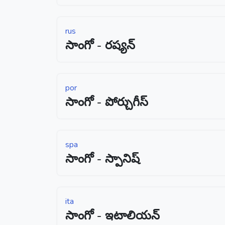
rus
సాంగో - రష్యన్
por
సాంగో - పోర్చుగీస్
spa
సాంగో - స్పానిష్
ita
సాంగో - ఇటాలియన్