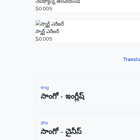
నేపథ్యాన్ని తీసివేయండి
$0.005
స్మార్ట్ ఎరేజర్
$0.005
Transl
eng
సాంగో - ఇంగ్లీష్
zho
సాంగో - చైనీస్