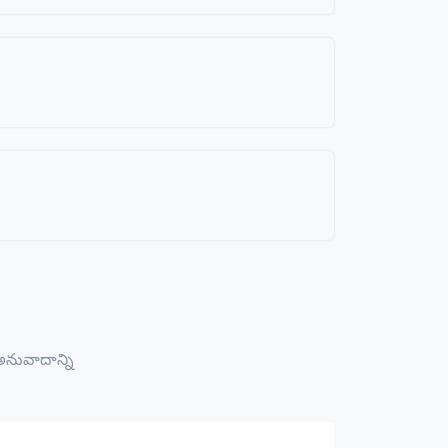
నువాదాన్ని