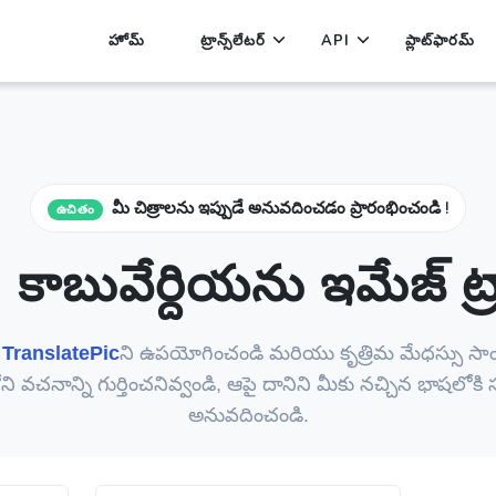
హోమ్
ట్రాన్స్‌లేటర్
API
ప్లాట్‌ఫారమ్
మీ చిత్రాలను ఇప్పుడే అనువదించడం ప్రారంభించండి !
ఉచితం
కాబువేర్దియను ఇమేజ్ ట్రాన
ే
TranslatePic
ని ఉపయోగించండి మరియు కృత్రిమ మేధస్సు సాం
ోని వచనాన్ని గుర్తించనివ్వండి, ఆపై దానిని మీకు నచ్చిన భాషలోక
అనువదించండి.