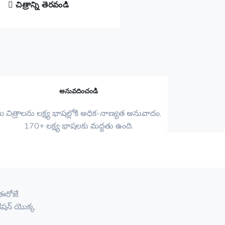
చిత్రాన్ని తెరవండి
అనువదించండి
ీ చిత్రాలను లక్ష్య భాషల్లోకి అధిక-నాణ్యత అనువాదం.
170+ లక్ష్య భాషలకు మద్దతు ఉంది.
 ఈరోజే
ేషన్ యొక్క