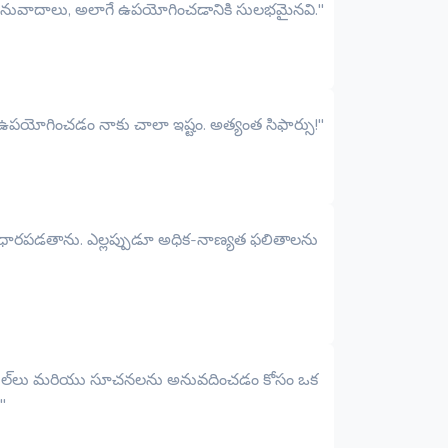
ంచే అనువాదాలు, అలాగే ఉపయోగించడానికి సులభమైనవి."
‌ని ఉపయోగించడం నాకు చాలా ఇష్టం. అత్యంత సిఫార్సు!"
్‌పై ఆధారపడతాను. ఎల్లప్పుడూ అధిక-నాణ్యత ఫలితాలను
్తి లేబుల్‌లు మరియు సూచనలను అనువదించడం కోసం ఒక
"