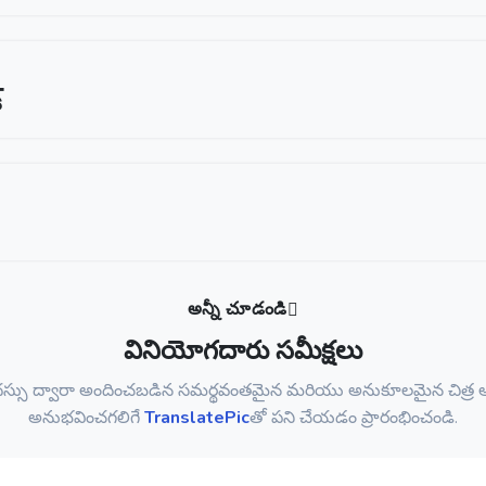
్
అన్నీ చూడండి
వినియోగదారు సమీక్షలు
ేధస్సు ద్వారా అందించబడిన సమర్థవంతమైన మరియు అనుకూలమైన చిత్ర అ
అనుభవించగలిగే
TranslatePic
తో పని చేయడం ప్రారంభించండి.