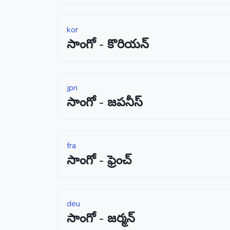
kor
సాంగో - కొరియన్
jpn
సాంగో - జపనీస్
fra
సాంగో - ఫ్రెంచ్
deu
సాంగో - జర్మన్