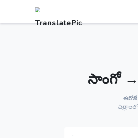
సాంగో → 
ఈరోజ
చిత్రాలల