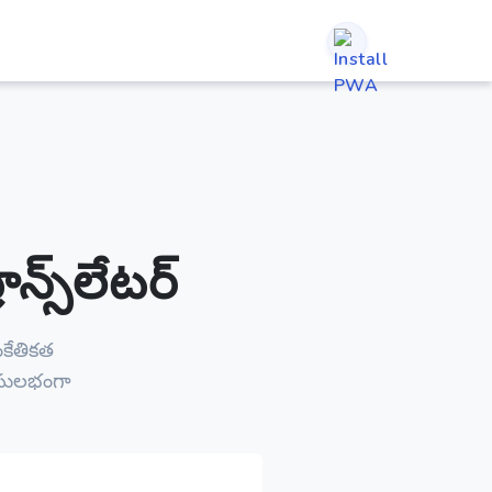
్స్‌లేటర్
కేతికత
ి సులభంగా