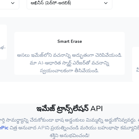
Smart Erase
ుళ-
అసలు ఇమేజ్‌లోని వచనాన్ని అద్భుతంగా చెరిపివేయండి.
మా AI-ఆధారిత స్మార్ట్ ఎరేజర్‌తో వచనాన్ని
మ
స్వయంచాలకంగా తీసివేయండి.
ఇమేజ్ ట్రాన్స్‌లేషన్ API
ర్తి సామర్థ్యాన్ని చేరుకోకుండా భాష అడ్డంకులు మిమ్మల్ని అడ్డుకోనివ్వవద్దు.
ePic
చిత్ర అనువాద APIని ప్రయత్నించండి మరియు బహుభాషా కమ్యూనిక
శక్తిని అనుభవించండి!