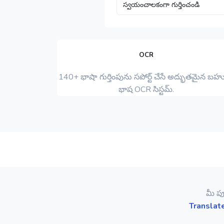
OCR
140+ భాషా గుర్తింపును సపోర్ట్ చేసే అద్భుతమైన బహ
భాష OCR సిస్టమ్.
మీ పూ
Translat