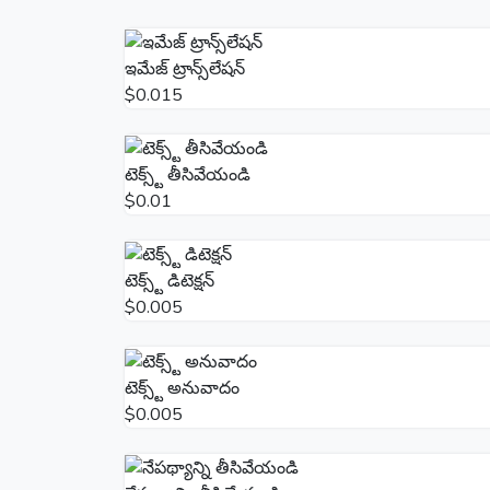
ఇమేజ్ ట్రాన్స్‌లేషన్
$0.015
టెక్స్ట్ తీసివేయండి
$0.01
టెక్స్ట్ డిటెక్షన్
$0.005
టెక్స్ట్ అనువాదం
$0.005