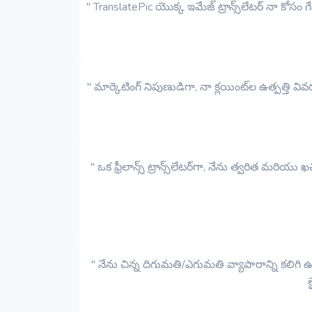
" TranslatePic యొక్క ఇమేజ్ ట్రాన్స్‌లేటర్ నా క
" మార్కెటింగ్ నిపుణుడిగా, నా క్లయింట్‌ల ఉత్పత్తి
" ఒక ఫ్రీలాన్స్ ట్రాన్స్‌లేటర్‌గా, నేను త్వరిత 
" నేను చిన్న దిగుమతి/ఎగుమతి వ్యాపారాన్ని కలిగ