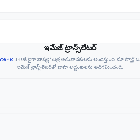
ఇమేజ్ ట్రాన్స్‌లేటర్
atePic
140కి పైగా భాషల్లో చిత్ర అనువాదకులను అందిస్తుంది. మా స్మార్ట
ఇమేజ్ ట్రాన్స్‌లేటర్‌తో భాషా అడ్డంకులను అధిగమించండి.