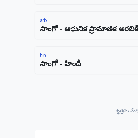
arb
సాంగో - ఆధునిక ప్రామాణిక అరబిక
hin
సాంగో - హిందీ
కృత్రిమ మ