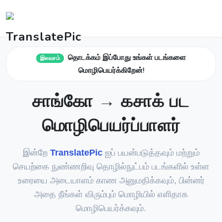
தொடக்கம் இப்போது உங்கள் படங்களை
இலவசம்
மொழிபெயர்க்கிறேன்!
சாங்கோ → கசாக் பட
மொழிபெயர்ப்பாளர்
இன்றே
TranslatePic
ஐப் பயன்படுத்தவும் மற்றும்
செயற்கை நுண்ணறிவு தொழில்நுட்பம் படங்களில் உள்ள
உரையை அடையாளம் காண அனுமதிக்கவும், பின்னர்
அதை நீங்கள் விரும்பும் மொழியில் எளிதாக
மொழிபெயர்க்கவும்.