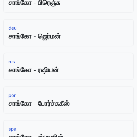
சாங்கோ - பிரெஞ்சு
deu
சாங்கோ - ஜெர்மன்
rus
சாங்கோ - ரஷியன்
por
சாங்கோ - போர்ச்சுகீஸ்
spa