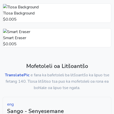
Tlosa Background
$0.005
Smart Eraser
$0.005
Mofetoleli oa Litšoantšo
TranslatePic
e fana ka bafetoleli ba litšoantšo ka lipuo tse
fetang 140. Tlosa litšitiso tsa puo ka mofetoleli oa rona ea
bohlale oa lipuo tse ngata.
eng
Sango - Senyesemane