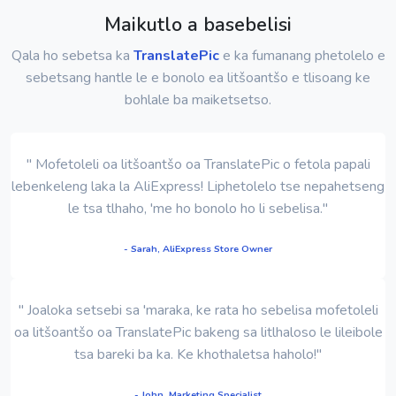
Maikutlo a basebelisi
Qala ho sebetsa ka
TranslatePic
e ka fumanang phetolelo e
sebetsang hantle le e bonolo ea litšoantšo e tlisoang ke
bohlale ba maiketsetso.
" Mofetoleli oa litšoantšo oa TranslatePic o fetola papali
lebenkeleng laka la AliExpress! Liphetolelo tse nepahetseng
le tsa tlhaho, 'me ho bonolo ho li sebelisa."
- Sarah, AliExpress Store Owner
" Joaloka setsebi sa 'maraka, ke rata ho sebelisa mofetoleli
oa litšoantšo oa TranslatePic bakeng sa litlhaloso le lileibole
tsa bareki ba ka. Ke khothaletsa haholo!"
- John, Marketing Specialist