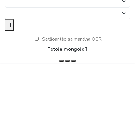
Setšoantšo sa mantlha OCR
Fetola mongolo