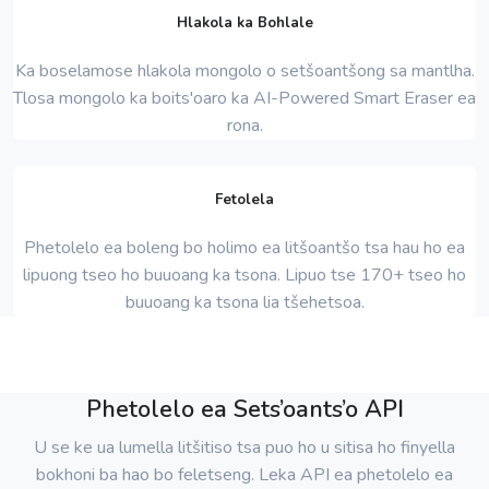
Hlakola ka Bohlale
Ka boselamose hlakola mongolo o setšoantšong sa mantlha.
Tlosa mongolo ka boits'oaro ka AI-Powered Smart Eraser ea
rona.
Fetolela
Phetolelo ea boleng bo holimo ea litšoantšo tsa hau ho ea
lipuong tseo ho buuoang ka tsona. Lipuo tse 170+ tseo ho
buuoang ka tsona lia tšehetsoa.
Phetolelo ea Sets’oants’o API
U se ke ua lumella litšitiso tsa puo ho u sitisa ho finyella
bokhoni ba hao bo feletseng. Leka API ea phetolelo ea