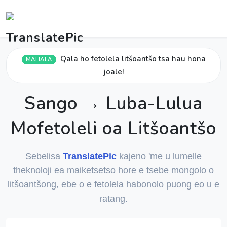
Qala ho fetolela litšoantšo tsa hau hona
MAHALA
joale!
Sango → Luba-Lulua
Mofetoleli oa Litšoantšo
Sebelisa
TranslatePic
kajeno 'me u lumelle
theknoloji ea maiketsetso hore e tsebe mongolo o
litšoantšong, ebe o e fetolela habonolo puong eo u e
ratang.