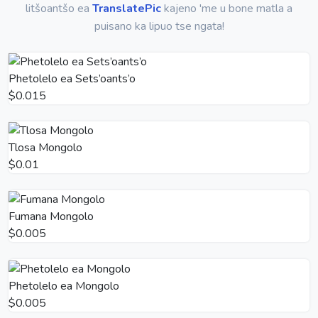
litšoantšo ea
TranslatePic
kajeno 'me u bone matla a
puisano ka lipuo tse ngata!
Phetolelo ea Sets’oants’o
$0.015
Tlosa Mongolo
$0.01
Fumana Mongolo
$0.005
Phetolelo ea Mongolo
$0.005