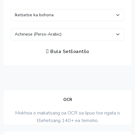
Bula Setšoantšo
OCR
Mokhoa o makatsang oa OCR oa lipuo tse ngata o
tšehetsang 140+ ea temoho.