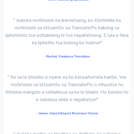
" Joaloka mofetoleli ea ikemetseng, ke itšetlehile ka
mofetoleli oa litšoantšo oa TranslatePic bakeng sa
liphetolelo tse potlakileng le tse nepahetseng. E lula e fana
ka liphetho tsa boleng bo holimo!"
- Rachel, Freelance Translator
" Ke na le khoebo e nyane ea ho kenya/romela kantle, 'me
mofetoleli oa litšoantšo oa TranslatePic o nthusitse ho
fetolela mangolo a sehlahisoa sa ka le litaelo. Ho bonolo ho
e sebelisa ebile e nepahetse!"
- James, Import/Export Business Owner
" Joaloka motho ea hloahloa oa dijithale, ke sebelisa