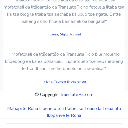
mofetoleli oa litšoantšo oa TranslatePic ho fetolela litaba tsa
ka tsa blog le litaba tsa sechaba ka lipuo tse ngata. E ntle
bakeng sa ho fihlela bamameli ba bangata!"
- Laura, Digital Nomad
" Mofetoleli oa litšoantšo oa TranslatePic o bile molemo
khoebong ea ka ea bohahlauli. Liphetolelo tse nepahetseng
le tsa tlhaho, 'me ho bonolo ho li sebelisa."
- Maria, Tourism Entrepreneur
© Copyright
TranslatePic.com
Mabapi le Rona
Lipehelo tsa tšebeliso
Leano la Lekunutu
Ikopanye le Rōna