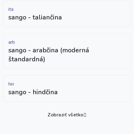
ita
sango - taliančina
arb
sango - arabčina (moderná
štandardná)
hin
sango - hindčina
Zobraziť všetko