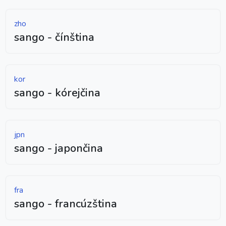
zho
sango - čínština
kor
sango - kórejčina
jpn
sango - japončina
fra
sango - francúzština