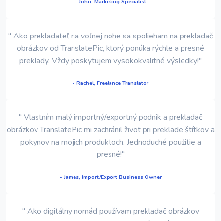
- John, Marketing Specialist
" Ako prekladateľ na voľnej nohe sa spolieham na prekladač
obrázkov od TranslatePic, ktorý ponúka rýchle a presné
preklady. Vždy poskytujem vysokokvalitné výsledky!"
- Rachel, Freelance Translator
" Vlastním malý importný/exportný podnik a prekladač
obrázkov TranslatePic mi zachránil život pri preklade štítkov a
pokynov na mojich produktoch. Jednoduché použitie a
presné!"
- James, Import/Export Business Owner
" Ako digitálny nomád používam prekladač obrázkov