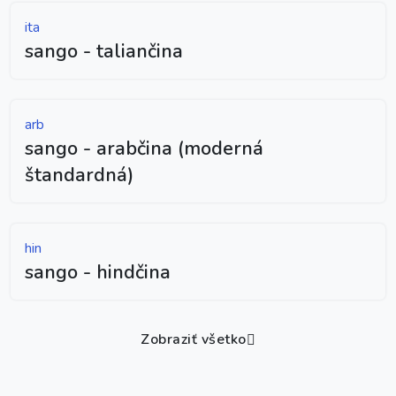
ita
sango - taliančina
arb
sango - arabčina (moderná
štandardná)
hin
sango - hindčina
Zobraziť všetko