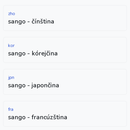
zho
sango - čínština
kor
sango - kórejčina
jpn
sango - japončina
fra
sango - francúzština