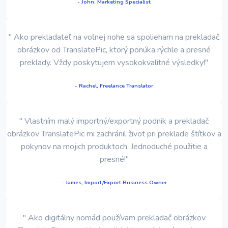
- John, Marketing Specialist
" Ako prekladateľ na voľnej nohe sa spolieham na prekladač
obrázkov od TranslatePic, ktorý ponúka rýchle a presné
preklady. Vždy poskytujem vysokokvalitné výsledky!"
- Rachel, Freelance Translator
" Vlastním malý importný/exportný podnik a prekladač
obrázkov TranslatePic mi zachránil život pri preklade štítkov a
pokynov na mojich produktoch. Jednoduché použitie a
presné!"
- James, Import/Export Business Owner
" Ako digitálny nomád používam prekladač obrázkov