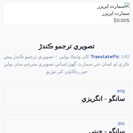
سمارٽ ايريزر
$0.005
تصويري ترجمو ڪندڙ
TranslatePic
140 کان وڌيڪ ٻولين ۾ تصويري ترجمو ڪندڙ پيش
ڪري ٿو. اسان جي سمارٽ گھڻ لساني تصويري مترجم سان ٻولي
جي رڪاوٽن کي ٽوڙيو.
eng
سانگو - انگريزي
zho
سانگو - چيني