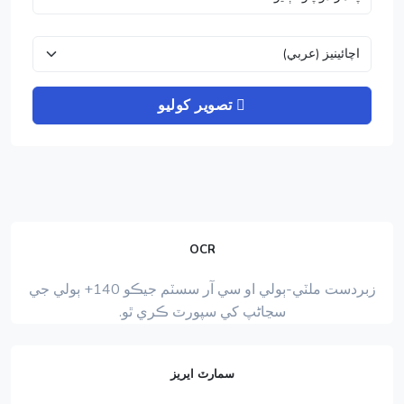
تصوير کوليو
OCR
زبردست ملٽي-ٻولي او سي آر سسٽم جيڪو 140+ ٻولي جي
سڃاڻپ کي سپورٽ ڪري ٿو.
سمارٽ ايريز