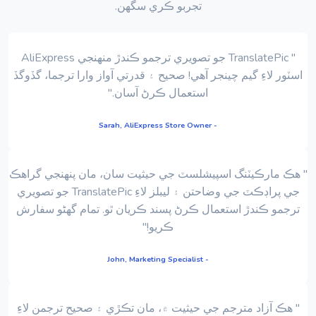
تجربو ڪري سگهن.
" TranslatePic جو تصويري ترجمو ڪندڙ منهنجي AliExpress
اسٽور لاءِ گيم چينجر آهي! صحيح ۽ قدرتي آواز وارا ترجما، گڏوگڏ
استعمال ڪرڻ آسان."
- Sarah, AliExpress Store Owner
" هڪ مارڪيٽنگ اسپيشلسٽ جي حيثيت سان، مان پنهنجي گراهڪ
جي پراڊڪٽ جي وضاحتن ۽ ليبلز لاءِ TranslatePic جو تصويري
ترجمو ڪندڙ استعمال ڪرڻ پسند ڪريان ٿو. تمام گھڻو سفارش
ڪريو!"
- John, Marketing Specialist
" هڪ آزاد مترجم جي حيثيت ۾، مان تڪڙي ۽ صحيح ترجمن لاءِ