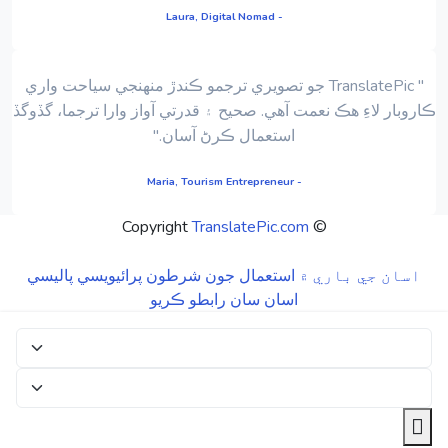
- Laura, Digital Nomad
" TranslatePic جو تصويري ترجمو ڪندڙ منهنجي سياحت واري
ڪاروبار لاءِ هڪ نعمت آهي. صحيح ۽ قدرتي آواز وارا ترجما، گڏوگڏ
استعمال ڪرڻ آسان."
- Maria, Tourism Entrepreneur
TranslatePic.com
© Copyright
اسان جي باري ۾
استعمال جون شرطون
پرائيويسي پاليسي
اسان سان رابطو ڪريو