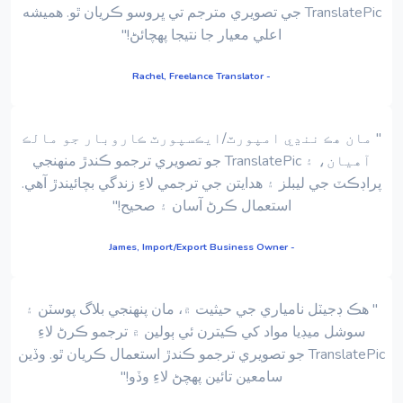
TranslatePic جي تصويري مترجم تي ڀروسو ڪريان ٿو. هميشه
اعلي معيار جا نتيجا پهچائڻ!"
- Rachel, Freelance Translator
" مان هڪ ننڍي امپورٽ/ايڪسپورٽ ڪاروبار جو مالڪ
آهيان، ۽ TranslatePic جو تصويري ترجمو ڪندڙ منهنجي
پراڊڪٽ جي ليبلز ۽ هدايتن جي ترجمي لاءِ زندگي بچائيندڙ آهي.
استعمال ڪرڻ آسان ۽ صحيح!"
- James, Import/Export Business Owner
" هڪ ڊجيٽل نامياري جي حيثيت ۾، مان پنهنجي بلاگ پوسٽن ۽
سوشل ميڊيا مواد کي ڪيترن ئي ٻولين ۾ ترجمو ڪرڻ لاءِ
TranslatePic جو تصويري ترجمو ڪندڙ استعمال ڪريان ٿو. وڏين
سامعين تائين پهچڻ لاءِ وڏو!"