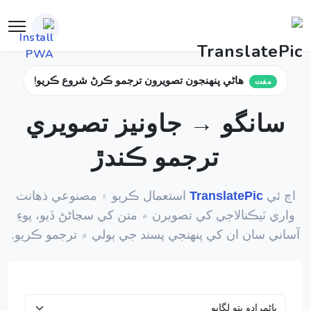
هاڻي پنهنجون تصويرون ترجمو ڪرڻ شروع ڪريو!
مفت
سانگو → جاونيز تصويري
ترجمو ڪندڙ
اڄ ئي
TranslatePic
استعمال ڪريو ۽ مصنوعي ذهانت
واري ٽيڪنالاجي کي تصويرن ۾ متن کي سڃاڻڻ ڏيو، پوءِ
آساني سان ان کي پنهنجي پسند جي ٻولي ۾ ترجمو ڪريو.