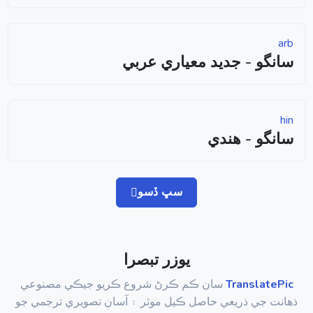
arb
سانگو - جديد معياري عربي
hin
سانگو - هندي
سڀ ڏسو
يوزر تبصرا
TranslatePic
سان ڪم ڪرڻ شروع ڪريو جيڪي مصنوعي
ذهانت جي ذريعي حاصل ڪيل موثر ۽ آسان تصويري ترجمي جو