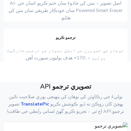
اصل تصوير ۾ متن کي جادوءَ سان ختم ڪريو. اسان جي AI-
Powered Smart Eraser سان خودڪار طريقي سان متن کي
هٽايو.
ترجمو ڪريو
توهان جي تصويرن جو اعليٰ معيار جو ترجمو ٽارگيٽ
ٻولين ۾. 170+ ھدف ٻوليون سپورٽ آھن.
تصويري ترجمو API
ٻوليءَ جي رڪاوٽن کي توهان کي پنهنجي پوري صلاحيت تائين
پهچڻ کان روڪڻ نه ڏيو. ڪوشش ڪريو
TranslatePic
تصوير
ترجمو API اڄ ئي ۽ تجربو ڪريو گھڻ لساني رابطي جي طاقت!