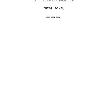
Imagine originală OCR
Editați text