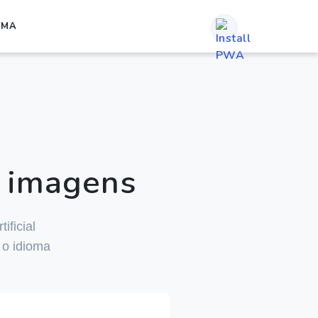
RMA
e imagens
ificial
 o idioma