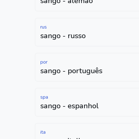
sango - alemão
rus
sango - russo
por
sango - português
spa
sango - espanhol
ita