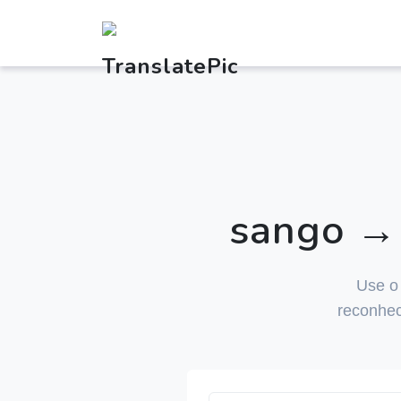
sango → 
Use 
reconhec