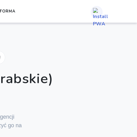
TFORMA
!
rabskie)
igencji
zyć go na