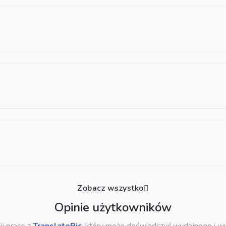
Zobacz wszystko
Opinie użytkowników
j pracę z
TranslatePic
, który może doświadczyć wydajnego i 