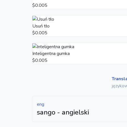
$0.005
Usuń tło
$0.005
Inteligentna gumka
$0.005
Transl
językow
eng
sango - angielski