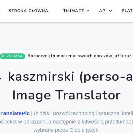
STRONA GŁÓWNA
TŁUMACZ
API
PLA
Rozpocznij tłumaczenie swoich obrazów już teraz 
BEZPŁATNA
 kaszmirski (perso-a
Image Translator
TranslatePic
już dziś i pozwól technologii sztucznej intel
ć tekst w obrazach, a następnie z łatwością przetłumac
wybrany przez Ciebie język.