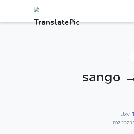
sango →
Użyj
rozpozna