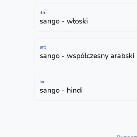
ita
sango - włoski
arb
sango - współczesny arabski
hin
sango - hindi
Rozpoczni