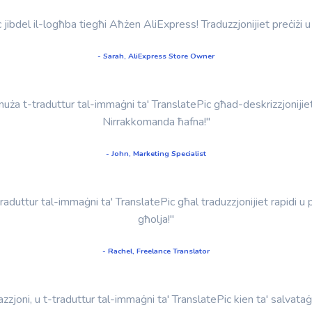
 jibdel il-logħba tiegħi Aħżen AliExpress! Traduzzjonijiet preċiżi u ta
- Sarah, AliExpress Store Owner
uża t-traduttur tal-immaġni ta' TranslatePic għad-deskrizzjonijiet u 
Nirrakkomanda ħafna!"
- John, Marketing Specialist
raduttur tal-immaġni ta' TranslatePic għal traduzzjonijiet rapidi u p
għolja!"
- Rachel, Freelance Translator
zjoni, u t-traduttur tal-immaġni ta' TranslatePic kien ta' salvataġġ