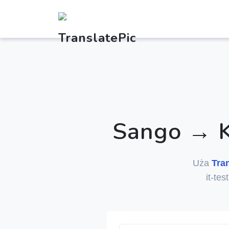
Sango → K
Uża
Tra
it-tes