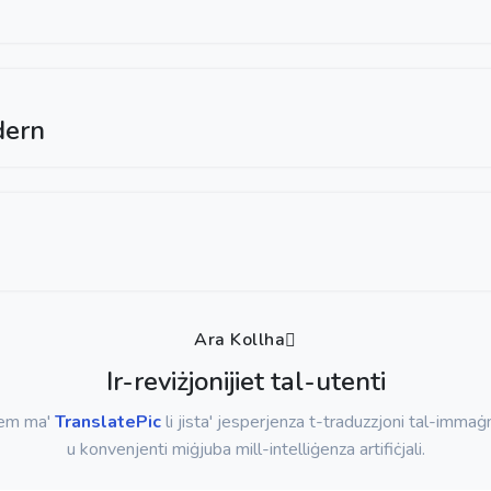
dern
Ara Kollha
Ir-reviżjonijiet tal-utenti
dem ma'
TranslatePic
li jista' jesperjenza t-traduzzjoni tal-immaġni
u konvenjenti miġjuba mill-intelliġenza artifiċjali.