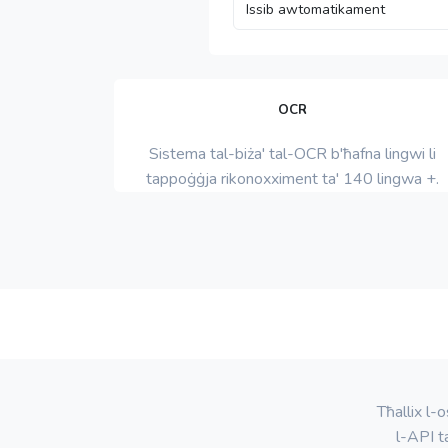
OCR
Sistema tal-biża' tal-OCR b'ħafna lingwi li
tappoġġja rikonoxximent ta' 140 lingwa +.
Tħallix l-
l-API t