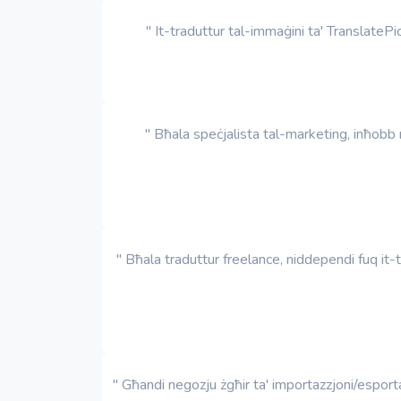
" It-traduttur tal-immaġini ta' TranslatePic
" Bħala speċjalista tal-marketing, inħobb n
" Bħala traduttur freelance, niddependi fuq it-t
" Għandi negozju żgħir ta' importazzjoni/esportaz