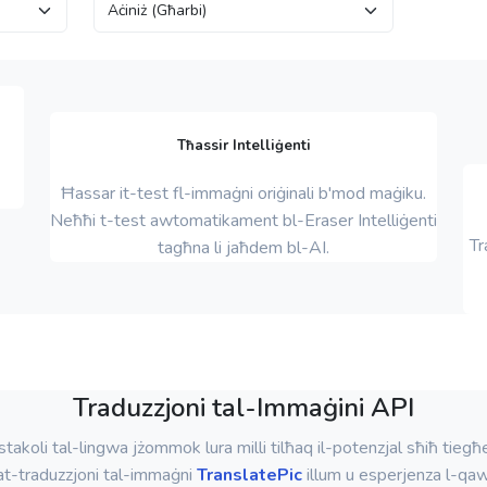
Tħassir Intelliġenti
Ħassar it-test fl-immaġni oriġinali b'mod maġiku.
Neħħi t-test awtomatikament bl-Eraser Intelliġenti
Tr
tagħna li jaħdem bl-AI.
Traduzzjoni tal-Immaġini API
ostakoli tal-lingwa jżommok lura milli tilħaq il-potenzjal sħiħ tiegħ
at-traduzzjoni tal-immaġni
TranslatePic
illum u esperjenza l-qa