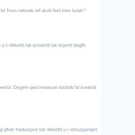
' ħoss naturali, kif ukoll faċli biex tużah."
t-tikketti tal-prodotti tal-klijenti tiegħi.
reċiżi. Dejjem qed inwassal riżultati ta' kwalità
 għat-traduzzjoni tat-tikketti u l-istruzzjonijiet