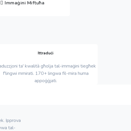
Immaġini Miftuħa
Ittraduċi
aduzzjoni ta' kwalità għolja tal-immaġini tiegħek
f'lingwi mmirati. 170+ lingwa fil-mira huma
appoġġjati.
ek. Ipprova
wwa tal-