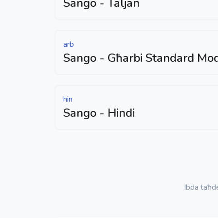
Sango - Taljan
arb
Sango - Għarbi Standard Mo
hin
Sango - Hindi
Ibda taħ