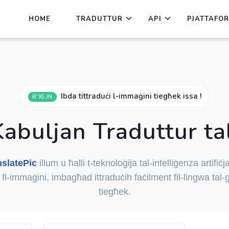
HOME
TRADUTTUR
API
PJATTAFO
Ibda tittraduċi l-immaġini tiegħek issa !
B'XEJN
abuljan Traduttur ta
nslatePic
illum u ħalli t-teknoloġija tal-intelliġenza artifiċj
t fl-immaġini, imbagħad ittraduċih faċilment fil-lingwa tal
tiegħek.