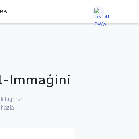
RMA
l-Immaġini
ali tagħraf
-għażla