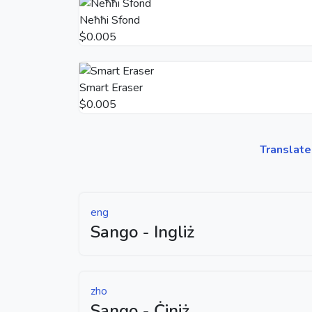
Neħħi Sfond
$0.005
Smart Eraser
$0.005
Translate
eng
Sango - Ingliż
zho
Sango - Ċiniż