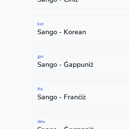
kor
Sango - Korean
jpn
Sango - Ġappuniż
fra
Sango - Franċiż
deu