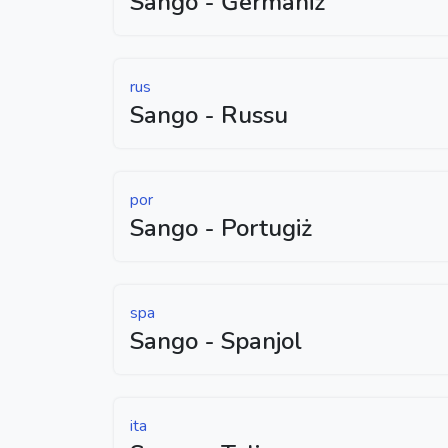
Sango - Ġermaniż
rus
Sango - Russu
por
Sango - Portugiż
spa
Sango - Spanjol
ita