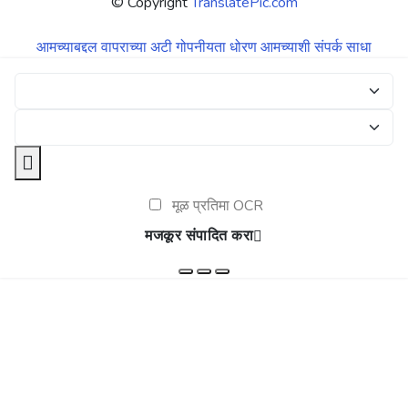
© Copyright
TranslatePic.com
आमच्याबद्दल
वापराच्या अटी
गोपनीयता धोरण
आमच्याशी संपर्क साधा
मूळ प्रतिमा OCR
मजकूर संपादित करा