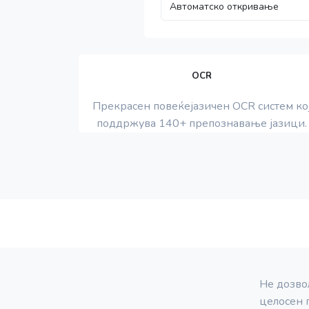
OCR
Прекрасен повеќејазичен OCR систем ко
поддржува 140+ препознавање јазици.
Не дозвол
целосен 