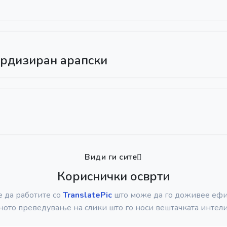
ардизиран арапски
Види ги сите
Кориснички осврти
 да работите со
TranslatePic
што може да го доживее ефи
ното преведување на слики што го носи вештачката интели