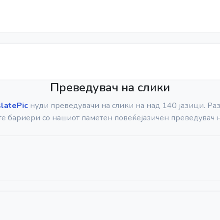
Преведувач на слики
slatePic
нуди преведувачи на слики на над 140 јазици. Раз
те бариери со нашиот паметен повеќејазичен преведувач н