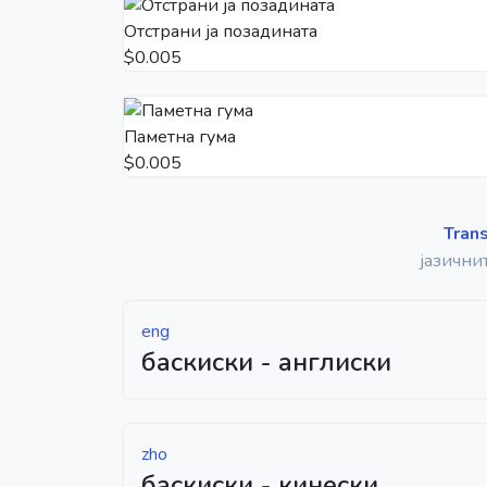
Отстрани ја позадината
$0.005
Паметна гума
$0.005
Tran
јазични
eng
баскиски - англиски
zho
баскиски - кинески