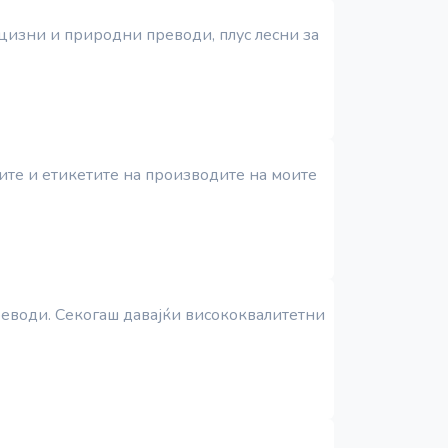
рецизни и природни преводи, плус лесни за
исите и етикетите на производите на моите
преводи. Секогаш давајќи висококвалитетни