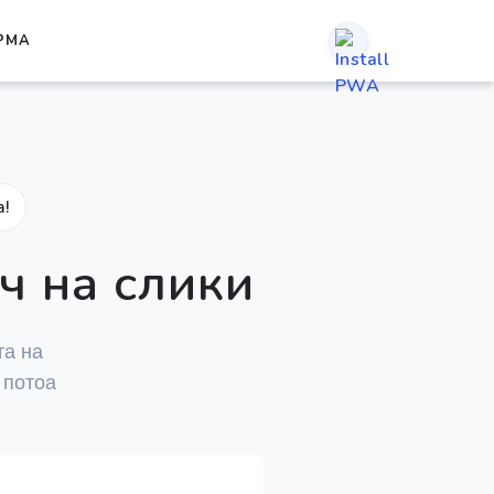
РМА
а!
ч на слики
та на
 потоа