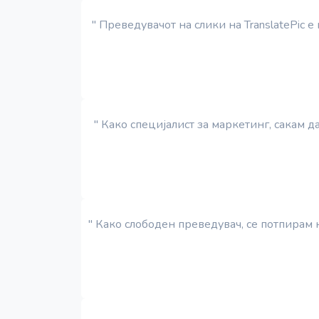
" Преведувачот на слики на TranslatePic 
" Како специјалист за маркетинг, сакам д
" Како слободен преведувач, се потпирам 