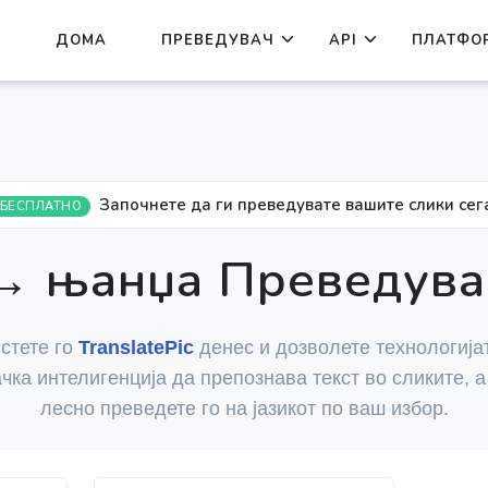
ДОМА
ПРЕВЕДУВАЧ
API
ПЛАТФО
Започнете да ги преведувате вашите слики сег
БЕСПЛАТНО
→ њанџа Преведува
стете го
TranslatePic
денес и дозволете технологија
чка интелигенција да препознава текст во сликите, а
лесно преведете го на јазикот по ваш избор.