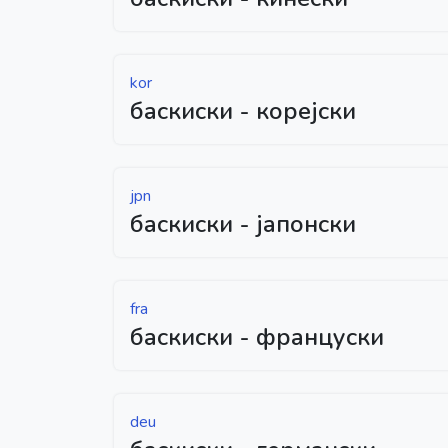
kor
баскиски - корејски
jpn
баскиски - јапонски
fra
баскиски - француски
deu