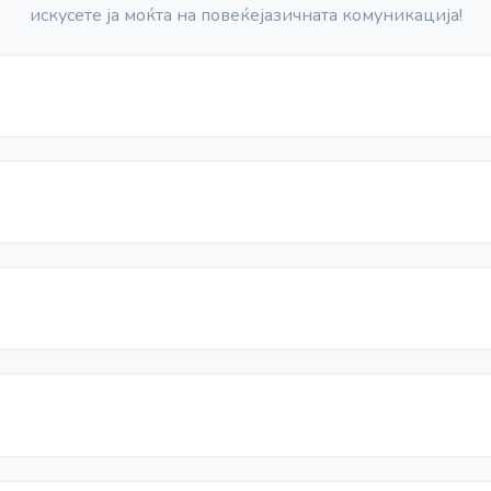
искусете ја моќта на повеќејазичната комуникација!