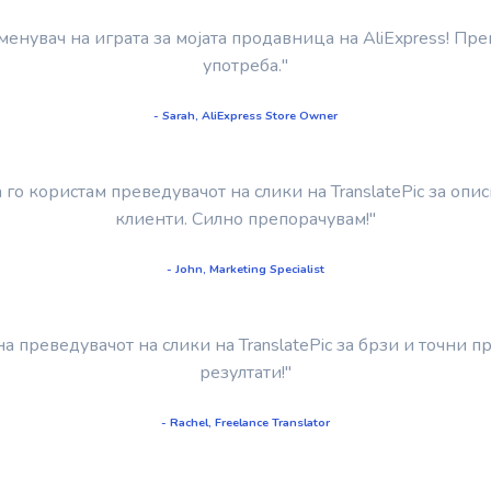
е менувач на играта за мојата продавница на AliExpress! П
употреба."
- Sarah, AliExpress Store Owner
а го користам преведувачот на слики на TranslatePic за оп
клиенти. Силно препорачувам!"
- John, Marketing Specialist
на преведувачот на слики на TranslatePic за брзи и точни 
резултати!"
- Rachel, Freelance Translator