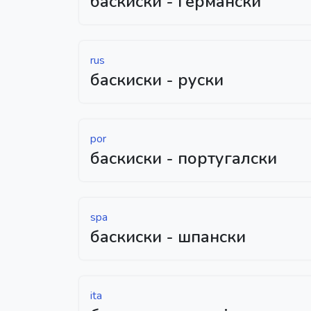
баскиски - германски
rus
баскиски - руски
por
баскиски - португалски
spa
баскиски - шпански
ita