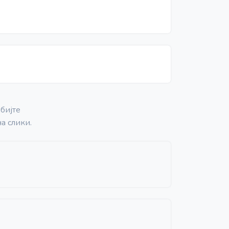
бијте
а слики.