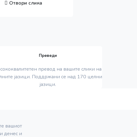
Отвори слика
Преведи
сококвалитетен превод на вашите слики на
лните јазици. Поддржани се над 170 целни
јазици.
те вашиот
и денес и