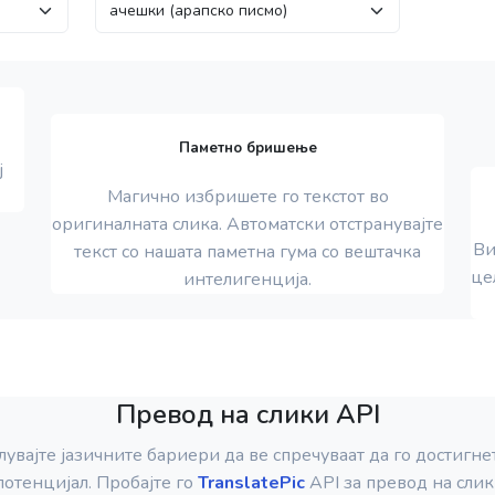
Паметно бришење
ј
Магично избришете го текстот во
оригиналната слика. Автоматски отстранувајте
Ви
текст со нашата паметна гума со вештачка
це
интелигенција.
Превод на слики API
увајте јазичните бариери да ве спречуваат да го достигне
потенцијал. Пробајте го
TranslatePic
API за превод на слик