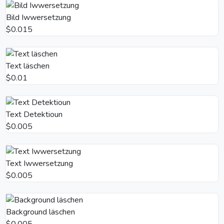
Bild Iwwersetzung
$0.015
Text läschen
$0.01
Text Detektioun
$0.005
Text Iwwersetzung
$0.005
Background läschen
$0.005