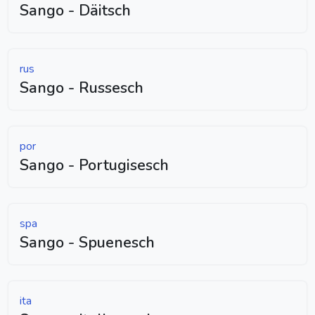
Sango - Däitsch
rus
Sango - Russesch
por
Sango - Portugisesch
spa
Sango - Spuenesch
ita