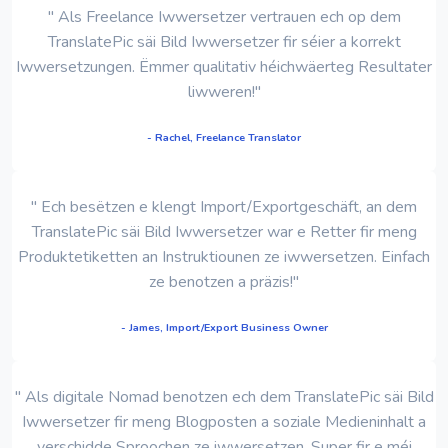
" Als Freelance Iwwersetzer vertrauen ech op dem
TranslatePic säi Bild Iwwersetzer fir séier a korrekt
Iwwersetzungen. Ëmmer qualitativ héichwäerteg Resultater
liwweren!"
- Rachel, Freelance Translator
" Ech besëtzen e klengt Import/Exportgeschäft, an dem
TranslatePic säi Bild Iwwersetzer war e Retter fir meng
Produktetiketten an Instruktiounen ze iwwersetzen. Einfach
ze benotzen a präzis!"
- James, Import/Export Business Owner
" Als digitale Nomad benotzen ech dem TranslatePic säi Bild
Iwwersetzer fir meng Blogposten a soziale Medieninhalt a
verschidde Sproochen ze iwwersetzen. Super fir e méi