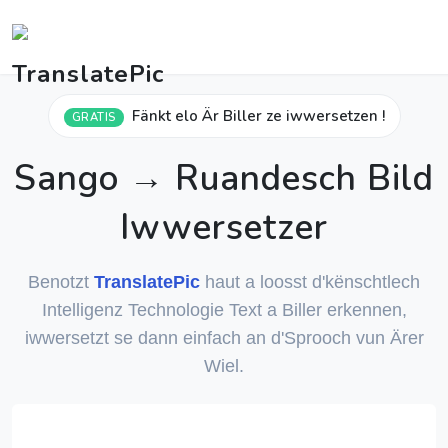
Fänkt elo Är Biller ze iwwersetzen !
GRATIS
Sango → Ruandesch Bild
Iwwersetzer
Benotzt
TranslatePic
haut a loosst d'kënschtlech
Intelligenz Technologie Text a Biller erkennen,
iwwersetzt se dann einfach an d'Sprooch vun Ärer
Wiel.