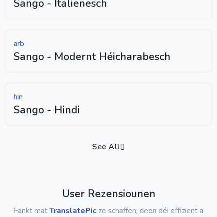
Sango - Italienesch
arb
Sango - Modernt Héicharabesch
hin
Sango - Hindi
See All
User Rezensiounen
Fänkt mat
TranslatePic
ze schaffen, deen déi effizient a