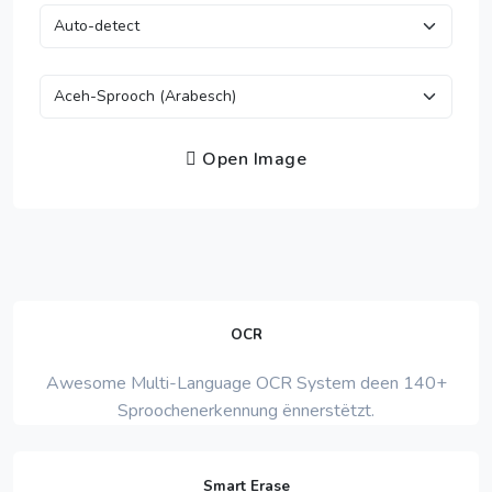
Open Image
OCR
Awesome Multi-Language OCR System deen 140+
Sproochenerkennung ënnerstëtzt.
Smart Erase