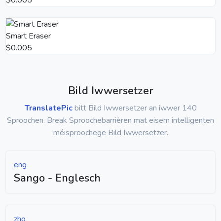
Smart Eraser
$0.005
Bild Iwwersetzer
TranslatePic
bitt Bild Iwwersetzer an iwwer 140
Sproochen. Break Sproochebarrièren mat eisem intelligenten
méisproochege Bild Iwwersetzer.
eng
Sango - Englesch
zho