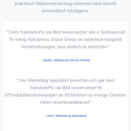
praktesch Bildiwwersetzung erliewen kann duerch
kënschtlech Intelligenz.
" Dem TranslatePic säi Bild Iwwersetzer ass e Spillwiessel
fir meng AliExpress Store! Genau an natierlech klingend
Iwwersetzungen, plus einfach ze benotzen."
- Sarah, AliExpress Store Owner
" Als Marketing Spezialist benotzen ech gär dem
TranslatePic säi Bild Iwwersetzer fir
d'Produktbeschreiwungen an d'Etiketten vu menge Clienten.
Héich recommandéieren!"
- John, Marketing Specialist