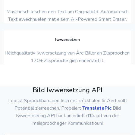
Maschesch leschen den Text am Originalbild. Automatesch
Text ewechhuelen mat eisem AI-Powered Smart Eraser.
Iwwersetzen
Héichqualitativ Iwwersetzung vun Äre Biller an Zilsproochen.
170+ Zilsprooche ginn ënnerstëtzt.
Bild Iwwersetzung API
Loosst Sproochbarriären Iech net zréckhalen fir Äert vollt
Potenzial z'erreechen. Probéiert
TranslatePic
Bild
Iwwersetzung API haut an erlieft d'Kraaft vun der
méisproocheger Kommunikatioun!