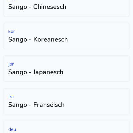
Sango - Chinesesch
kor
Sango - Koreanesch
jpn
Sango - Japanesch
fra
Sango - Franséisch
deu