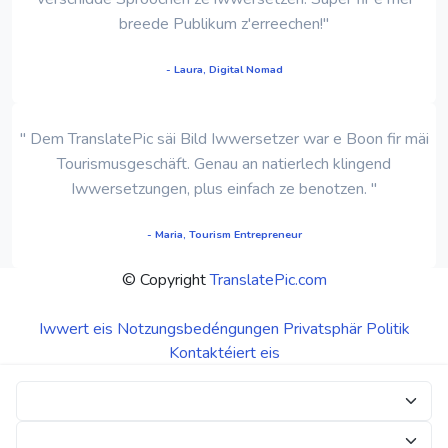
breede Publikum z'erreechen!"
- Laura, Digital Nomad
" Dem TranslatePic säi Bild Iwwersetzer war e Boon fir mäi
Tourismusgeschäft. Genau an natierlech klingend
Iwwersetzungen, plus einfach ze benotzen. "
- Maria, Tourism Entrepreneur
© Copyright
TranslatePic.com
Iwwert eis
Notzungsbedéngungen
Privatsphär Politik
Kontaktéiert eis