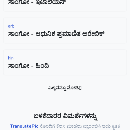
ಸಾಂಗೋ - ಇಟಾಲಿಯನ್
arb
ಸಾಂಗೋ - ಆಧುನಿಕ ಪ್ರಮಾಣಿತ ಅರೇಬಿಕ್
hin
ಸಾಂಗೋ - ಹಿಂದಿ
ಎಲ್ಲವನ್ನೂ ನೋಡಿ
ಬಳಕೆದಾರರ ವಿಮರ್ಶೆಗಳನ್ನು
TranslatePic
ನೊಂದಿಗೆ ಕೆಲಸ ಮಾಡಲು ಪ್ರಾರಂಭಿಸಿ ಅದು ಕೃತಕ