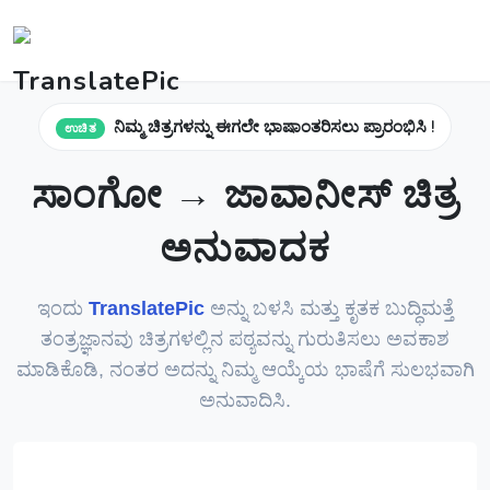
ನಿಮ್ಮ ಚಿತ್ರಗಳನ್ನು ಈಗಲೇ ಭಾಷಾಂತರಿಸಲು ಪ್ರಾರಂಭಿಸಿ !
ಉಚಿತ
ಸಾಂಗೋ → ಜಾವಾನೀಸ್ ಚಿತ್ರ
ಅನುವಾದಕ
ಇಂದು
TranslatePic
ಅನ್ನು ಬಳಸಿ ಮತ್ತು ಕೃತಕ ಬುದ್ಧಿಮತ್ತೆ
ತಂತ್ರಜ್ಞಾನವು ಚಿತ್ರಗಳಲ್ಲಿನ ಪಠ್ಯವನ್ನು ಗುರುತಿಸಲು ಅವಕಾಶ
ಮಾಡಿಕೊಡಿ, ನಂತರ ಅದನ್ನು ನಿಮ್ಮ ಆಯ್ಕೆಯ ಭಾಷೆಗೆ ಸುಲಭವಾಗಿ
ಅನುವಾದಿಸಿ.