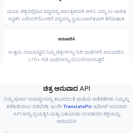
ಮೂಲ ಚಿತ್ರದಲ್ಲಿರುವ ಪಠ್ಯವನ್ನು ಮಾಂತ್ರಿಕವಾಗಿ ಅಳಿಸಿ. ನಮ್ಮ AI-ಚಾಲಿತ
ಸ್ಮಾರ್ಟ್ ಎರೇಸರ್‌ನೊಂದಿಗೆ ಪಠ್ಯವನ್ನು ಸ್ವಯಂಚಾಲಿತವಾಗಿ ತೆಗೆದುಹಾಕಿ.
ಅನುವಾದಿಸಿ
ಉತ್ತಮ-ಗುಣಮಟ್ಟದ ನಿಮ್ಮ ಚಿತ್ರಗಳನ್ನು ಗುರಿ ಭಾಷೆಗಳಿಗೆ ಅನುವಾದಿಸಿ.
170+ ಗುರಿ ಭಾಷೆಗಳನ್ನು ಬೆಂಬಲಿಸಲಾಗುತ್ತದೆ.
ಚಿತ್ರ ಅನುವಾದ API
ನಿಮ್ಮ ಪೂರ್ಣ ಸಾಮರ್ಥ್ಯವನ್ನು ತಲುಪದಂತೆ ಭಾಷೆಯ ಅಡೆತಡೆಗಳು ನಿಮ್ಮನ್ನು
ತಡೆಹಿಡಿಯಲು ಬಿಡಬೇಡಿ. ಇಂದೇ
TranslatePic
ಇಮೇಜ್ ಅನುವಾದ
API ಅನ್ನು ಪ್ರಯತ್ನಿಸಿ ಮತ್ತು ಬಹುಭಾಷಾ ಸಂವಹನದ ಶಕ್ತಿಯನ್ನು
ಅನುಭವಿಸಿ!