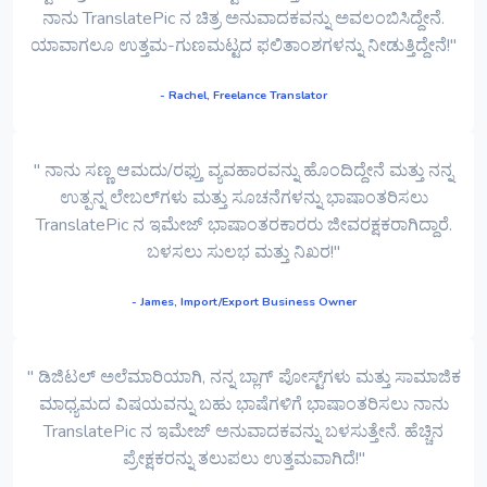
ನಾನು TranslatePic ನ ಚಿತ್ರ ಅನುವಾದಕವನ್ನು ಅವಲಂಬಿಸಿದ್ದೇನೆ.
ಯಾವಾಗಲೂ ಉತ್ತಮ-ಗುಣಮಟ್ಟದ ಫಲಿತಾಂಶಗಳನ್ನು ನೀಡುತ್ತಿದ್ದೇನೆ!"
- Rachel, Freelance Translator
" ನಾನು ಸಣ್ಣ ಆಮದು/ರಫ್ತು ವ್ಯವಹಾರವನ್ನು ಹೊಂದಿದ್ದೇನೆ ಮತ್ತು ನನ್ನ
ಉತ್ಪನ್ನ ಲೇಬಲ್‌ಗಳು ಮತ್ತು ಸೂಚನೆಗಳನ್ನು ಭಾಷಾಂತರಿಸಲು
TranslatePic ನ ಇಮೇಜ್ ಭಾಷಾಂತರಕಾರರು ಜೀವರಕ್ಷಕರಾಗಿದ್ದಾರೆ.
ಬಳಸಲು ಸುಲಭ ಮತ್ತು ನಿಖರ!"
- James, Import/Export Business Owner
" ಡಿಜಿಟಲ್ ಅಲೆಮಾರಿಯಾಗಿ, ನನ್ನ ಬ್ಲಾಗ್ ಪೋಸ್ಟ್‌ಗಳು ಮತ್ತು ಸಾಮಾಜಿಕ
ಮಾಧ್ಯಮದ ವಿಷಯವನ್ನು ಬಹು ಭಾಷೆಗಳಿಗೆ ಭಾಷಾಂತರಿಸಲು ನಾನು
TranslatePic ನ ಇಮೇಜ್ ಅನುವಾದಕವನ್ನು ಬಳಸುತ್ತೇನೆ. ಹೆಚ್ಚಿನ
ಪ್ರೇಕ್ಷಕರನ್ನು ತಲುಪಲು ಉತ್ತಮವಾಗಿದೆ!"