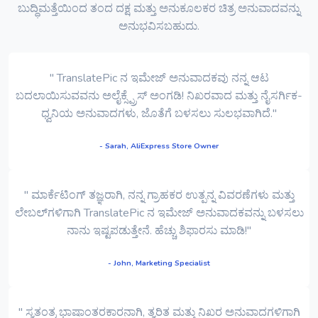
ಬುದ್ಧಿಮತ್ತೆಯಿಂದ ತಂದ ದಕ್ಷ ಮತ್ತು ಅನುಕೂಲಕರ ಚಿತ್ರ ಅನುವಾದವನ್ನು
ಅನುಭವಿಸಬಹುದು.
" TranslatePic ನ ಇಮೇಜ್ ಅನುವಾದಕವು ನನ್ನ ಆಟ
ಬದಲಾಯಿಸುವವನು ಅಲೈಕ್ಸ್ಪ್ರೆಸ್ ಅಂಗಡಿ! ನಿಖರವಾದ ಮತ್ತು ನೈಸರ್ಗಿಕ-
ಧ್ವನಿಯ ಅನುವಾದಗಳು, ಜೊತೆಗೆ ಬಳಸಲು ಸುಲಭವಾಗಿದೆ."
- Sarah, AliExpress Store Owner
" ಮಾರ್ಕೆಟಿಂಗ್ ತಜ್ಞರಾಗಿ, ನನ್ನ ಗ್ರಾಹಕರ ಉತ್ಪನ್ನ ವಿವರಣೆಗಳು ಮತ್ತು
ಲೇಬಲ್‌ಗಳಿಗಾಗಿ TranslatePic ನ ಇಮೇಜ್ ಅನುವಾದಕವನ್ನು ಬಳಸಲು
ನಾನು ಇಷ್ಟಪಡುತ್ತೇನೆ. ಹೆಚ್ಚು ಶಿಫಾರಸು ಮಾಡಿ!"
- John, Marketing Specialist
" ಸ್ವತಂತ್ರ ಭಾಷಾಂತರಕಾರನಾಗಿ, ತ್ವರಿತ ಮತ್ತು ನಿಖರ ಅನುವಾದಗಳಿಗಾಗಿ