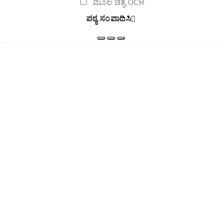
ಮೂಲ ಚಿತ್ರ OCR
ಪಠ್ಯ ಸಂಪಾದಿಸಿ