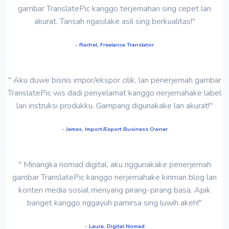
gambar TranslatePic kanggo terjemahan sing cepet lan
akurat. Tansah ngasilake asil sing berkualitas!"
- Rachel, Freelance Translator
" Aku duwe bisnis impor/ekspor cilik, lan penerjemah gambar
TranslatePic wis dadi penyelamat kanggo nerjemahake label
lan instruksi produkku. Gampang digunakake lan akurat!"
- James, Import/Export Business Owner
" Minangka nomad digital, aku nggunakake penerjemah
gambar TranslatePic kanggo nerjemahake kiriman blog lan
konten media sosial menyang pirang-pirang basa. Apik
banget kanggo nggayuh pamirsa sing luwih akeh!"
- Laura, Digital Nomad