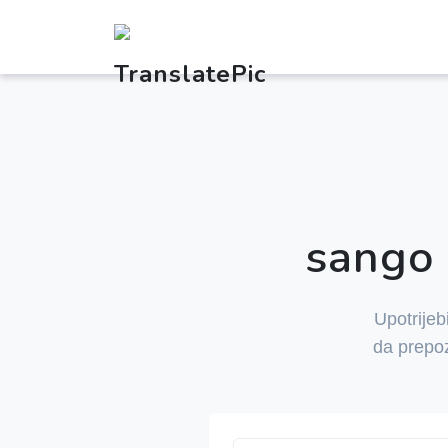
sango 
Upotrijeb
da prepoz