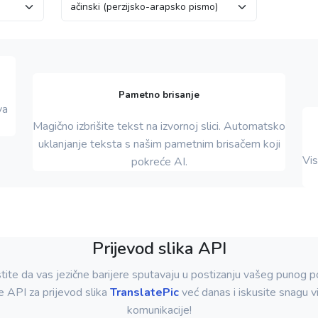
Pametno brisanje
va
Magično izbrišite tekst na izvornoj slici. Automatsko
uklanjanje teksta s našim pametnim brisačem koji
Vis
pokreće AI.
Prijevod slika API
ite da vas jezične barijere sputavaju u postizanju vašeg punog po
e API za prijevod slika
TranslatePic
već danas i iskusite snagu v
komunikacije!