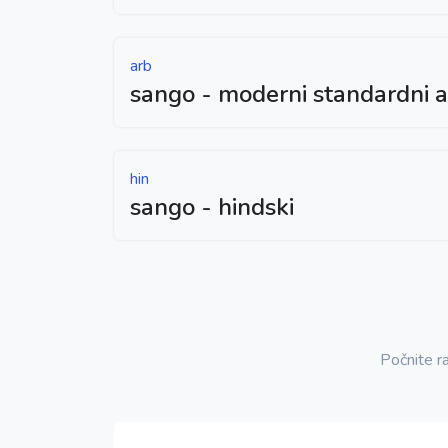
arb
sango - moderni standardni a
hin
sango - hindski
Počnite ra