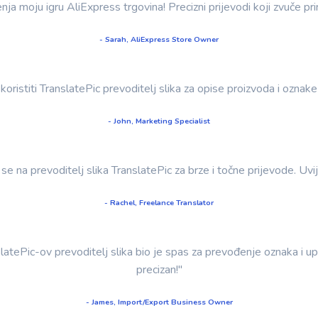
enja moju igru AliExpress trgovina! Precizni prijevodi koji zvuče pr
- Sarah, AliExpress Store Owner
koristiti TranslatePic prevoditelj slika za opise proizvoda i oznake
- John, Marketing Specialist
se na prevoditelj slika TranslatePic za brze i točne prijevode. Uvi
- Rachel, Freelance Translator
latePic-ov prevoditelj slika bio je spas za prevođenje oznaka i up
precizan!"
- James, Import/Export Business Owner