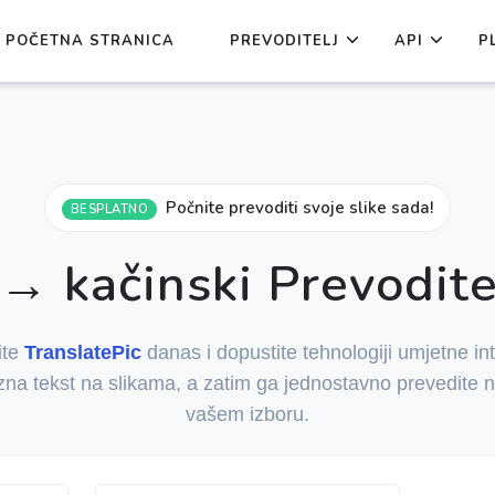
POČETNA STRANICA
PREVODITELJ
API
P
Počnite prevoditi svoje slike sada!
BESPLATNO
→ kačinski Prevoditel
ite
TranslatePic
danas i dopustite tehnologiji umjetne int
na tekst na slikama, a zatim ga jednostavno prevedite n
vašem izboru.