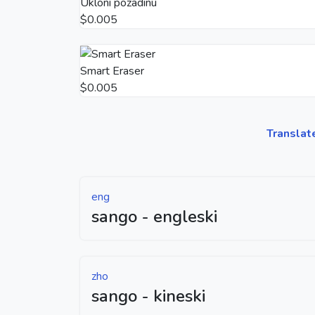
Ukloni pozadinu
$0.005
Smart Eraser
$0.005
Translat
eng
sango - engleski
zho
sango - kineski