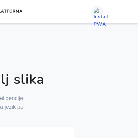
LATFORMA
j slika
eligencije
a jezik po