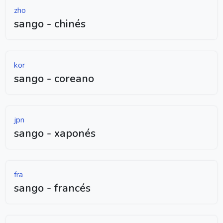
zho
sango - chinés
kor
sango - coreano
jpn
sango - xaponés
fra
sango - francés