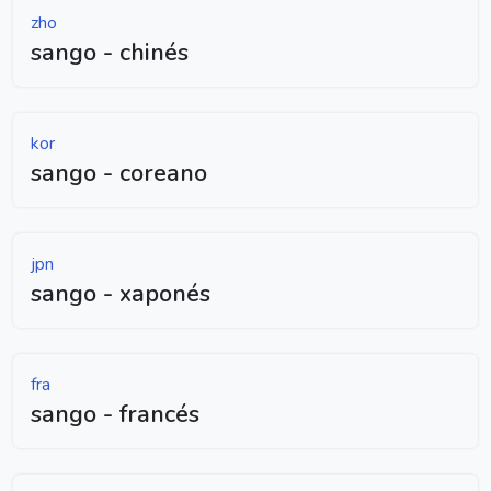
zho
sango - chinés
kor
sango - coreano
jpn
sango - xaponés
fra
sango - francés