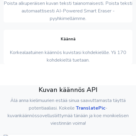
Poista alkuperäisen kuvan teksti taianomaisesti. Poista teksti
automaattisesti AI-Powered Smart Eraser -
pyyhkimellämme.
Käännä
Korkealaatuinen käännös kuvistasi kohdekielille. Yli 170
kohdekieltä tuetaan.
Kuvan käännös API
Älä anna kielimuurien estää sinua saavuttamasta täyttä
potentiaaliasi. Kokeile
TranslatePic
-
kuvankäännössovellusliittymää tänään ja koe monikielisen
viestinnän voima!