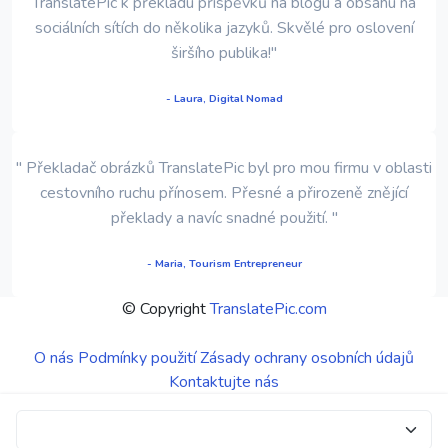
TranslatePic k překladu příspěvků na blogu a obsahu na
sociálních sítích do několika jazyků. Skvělé pro oslovení
širšího publika!"
- Laura, Digital Nomad
" Překladač obrázků TranslatePic byl pro mou firmu v oblasti
cestovního ruchu přínosem. Přesné a přirozeně znějící
překlady a navíc snadné použití. "
- Maria, Tourism Entrepreneur
© Copyright
TranslatePic.com
O nás
Podmínky použití
Zásady ochrany osobních údajů
Kontaktujte nás