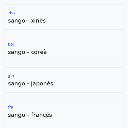
zho
sango - xinès
kor
sango - coreà
jpn
sango - japonès
fra
sango - francès