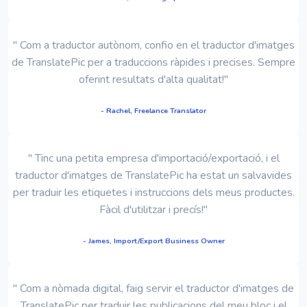
" Com a traductor autònom, confio en el traductor d'imatges
de TranslatePic per a traduccions ràpides i precises. Sempre
oferint resultats d'alta qualitat!"
- Rachel, Freelance Translator
" Tinc una petita empresa d'importació/exportació, i el
traductor d'imatges de TranslatePic ha estat un salvavides
per traduir les etiquetes i instruccions dels meus productes.
Fàcil d'utilitzar i precís!"
- James, Import/Export Business Owner
" Com a nòmada digital, faig servir el traductor d'imatges de
TranslatePic per traduir les publicacions del meu bloc i el