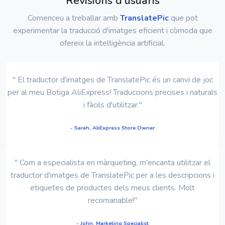
Revisions d'usuaris
Comenceu a treballar amb
TranslatePic
que pot
experimentar la traducció d'imatges eficient i còmoda que
ofereix la intel·ligència artificial.
" El traductor d'imatges de TranslatePic és un canvi de joc
per al meu Botiga AliExpress! Traduccions precises i naturals
i fàcils d'utilitzar."
- Sarah, AliExpress Store Owner
" Com a especialista en màrqueting, m'encanta utilitzar el
traductor d'imatges de TranslatePic per a les descripcions i
etiquetes de productes dels meus clients. Molt
recomanable!"
- John, Marketing Specialist