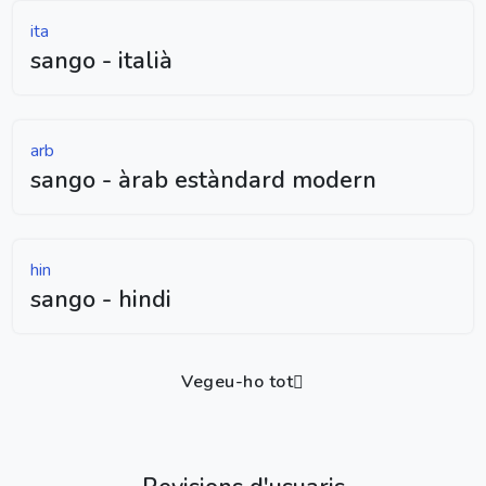
ita
sango - italià
arb
sango - àrab estàndard modern
hin
sango - hindi
Vegeu-ho tot