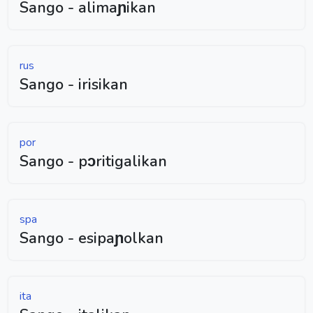
Sango - alimaɲikan
rus
Sango - irisikan
por
Sango - pɔritigalikan
spa
Sango - esipaɲolkan
ita