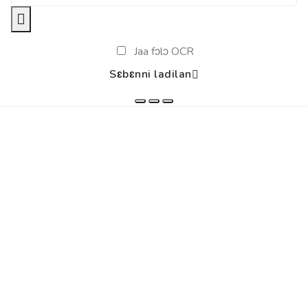
Jaa fɔlɔ OCR
Sɛbɛnni ladilan