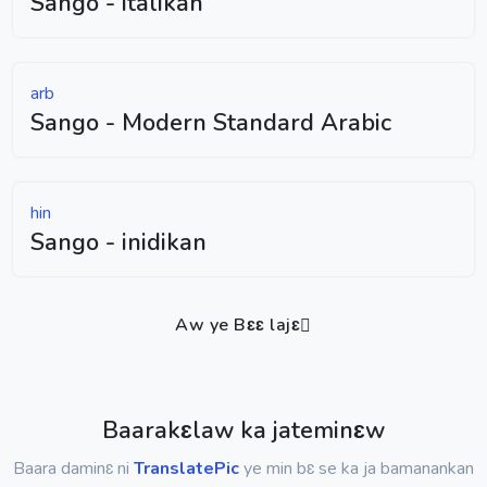
Sango - italikan
arb
Sango - Modern Standard Arabic
hin
Sango - inidikan
Aw ye Bɛɛ lajɛ
Baarakɛlaw ka jateminɛw
Baara daminɛ ni
TranslatePic
ye min bɛ se ka ja bamanankan