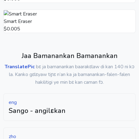
Smart Eraser
$0.005
Jaa Bamanankan Bamanankan
TranslatePic
bɛ ja bamanankan baarakɛlaw di kan 140 ni kɔ
la. Kanko gɛlɛyaw tiɲɛ n’an ka ja bamanankan-falen-falen
hakilitigi ye min bɛ kan caman fɔ.
eng
Sango - angilɛkan
zho