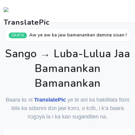
Aw ye aw ka jaw bamanankan daminɛ sisan !
GRATIS
Sango → Luba-Lulua Jaa
Bamanankan
Bamanankan
Baara kɛ ni
TranslatePic
ye bi ani ka hakililata fɛɛrɛ
bila ka sɛbɛnni dɔn jaw kɔnɔ, o kɔfɛ, i k’a baara
nɔgɔya la i ka kan sugandilen na.