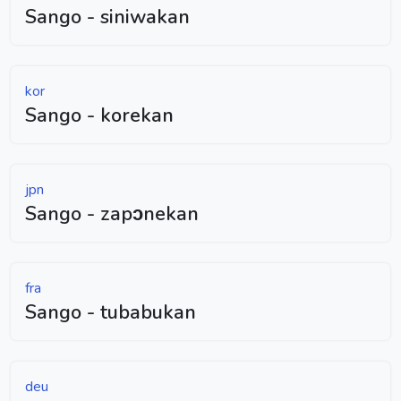
Sango - siniwakan
kor
Sango - korekan
jpn
Sango - zapɔnekan
fra
Sango - tubabukan
deu