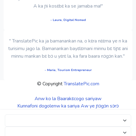
A ka ɲi kosɛbɛ ka se jamaba ma!"
- Laura, Digital Nomad
" TranslatePic ka ja bamanankan na, o kɛra nɛɛma ye n ka
turisimu jago la. Bamanankan bayɛlɛmani minnu bɛ tiɲɛ ani
minnu mankan bɛ bɔ u yɛrɛ la, ka fara baara nɔgɔn kan."
- Maria, Tourism Entrepreneur
© Copyright
TranslatePic.com
Anw ko la
Baarakɛcogo sariyaw
Kunnafoni dogolenw ka sariya
Aw ye ɲɔgɔn sɔrɔ