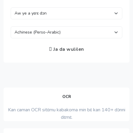
Ja da wulilen
OCR
Kan caman OCR sitɛmu kabakoma min bɛ kan 140+ dɔnni
dɛmɛ.