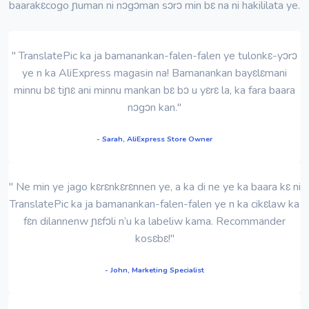
baarakɛcogo ɲuman ni nɔgɔman sɔrɔ min bɛ na ni hakililata ye.
" TranslatePic ka ja bamanankan-falen-falen ye tulonkɛ-yɔrɔ
ye n ka AliExpress magasin na! Bamanankan bayɛlɛmani
minnu bɛ tiɲɛ ani minnu mankan bɛ bɔ u yɛrɛ la, ka fara baara
nɔgɔn kan."
- Sarah, AliExpress Store Owner
" Ne min ye jago kɛrɛnkɛrɛnnen ye, a ka di ne ye ka baara kɛ ni
TranslatePic ka ja bamanankan-falen-falen ye n ka cikɛlaw ka
fɛn dilannenw ɲɛfɔli n’u ka labeliw kama. Recommander
kosɛbɛ!"
- John, Marketing Specialist