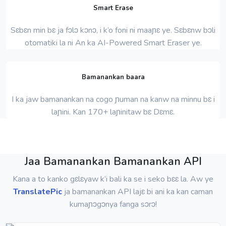
Smart Erase
Sɛbɛn min bɛ ja fɔlɔ kɔnɔ, i k’o foni ni maaɲɛ ye. Sɛbɛnw bɔli
otomatiki la ni An ka AI-Powered Smart Eraser ye.
Bamanankan baara
I ka jaw bamanankan na cogo ɲuman na kanw na minnu bɛ i
laɲini. Kan 170+ laɲinitaw bɛ Dɛmɛ.
Jaa Bamanankan Bamanankan API
Kana a to kanko gɛlɛyaw k’i bali ka se i seko bɛɛ la. Aw ye
TranslatePic
ja bamanankan API lajɛ bi ani ka kan caman
kumaɲɔgɔnya fanga sɔrɔ!