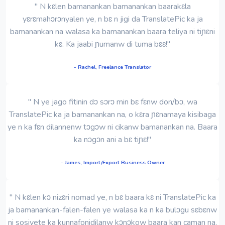
" N kɛlen bamanankan bamanankan baarakɛla
yɛrɛmahɔrɔnyalen ye, n bɛ n jigi da TranslatePic ka ja
bamanankan na walasa ka bamanankan baara teliya ni tiɲɛni
kɛ. Ka jaabi ɲumanw di tuma bɛɛ!"
- Rachel, Freelance Translator
" N ye jago fitinin dɔ sɔrɔ min bɛ fɛnw don/bɔ, wa
TranslatePic ka ja bamanankan na, o kɛra ɲɛnamaya kisibaga
ye n ka fɛn dilannenw tɔgɔw ni cikanw bamanankan na. Baara
ka nɔgɔn ani a bɛ tiɲɛ!"
- James, Import/Export Business Owner
" N kɛlen kɔ nizɛri nomad ye, n bɛ baara kɛ ni TranslatePic ka
ja bamanankan-falen-falen ye walasa ka n ka bulɔgu sɛbɛnw
ni sosiyete ka kunnafonidilanw kɔnɔkow baara kan caman na.