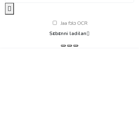
Jaa fɔlɔ OCR
Sɛbɛnni ladilan