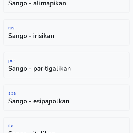
Sango - alimaɲikan
rus
Sango - irisikan
por
Sango - pɔritigalikan
spa
Sango - esipaɲolkan
ita