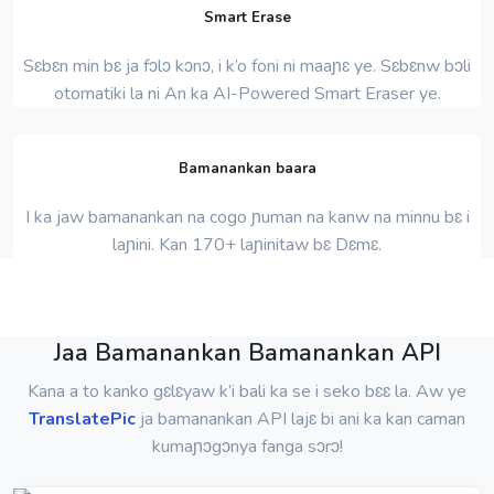
Smart Erase
Sɛbɛn min bɛ ja fɔlɔ kɔnɔ, i k’o foni ni maaɲɛ ye. Sɛbɛnw bɔli
otomatiki la ni An ka AI-Powered Smart Eraser ye.
Bamanankan baara
I ka jaw bamanankan na cogo ɲuman na kanw na minnu bɛ i
laɲini. Kan 170+ laɲinitaw bɛ Dɛmɛ.
Jaa Bamanankan Bamanankan API
Kana a to kanko gɛlɛyaw k’i bali ka se i seko bɛɛ la. Aw ye
TranslatePic
ja bamanankan API lajɛ bi ani ka kan caman
kumaɲɔgɔnya fanga sɔrɔ!