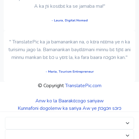
A ka ɲi kosɛbɛ ka se jamaba ma!"
- Laura, Digital Nomad
" TranslatePic ka ja bamanankan na, o kɛra nɛɛma ye n ka
turisimu jago la. Bamanankan bayɛlɛmani minnu bɛ tiɲɛ ani
minnu mankan bɛ bɔ u yɛrɛ la, ka fara baara nɔgɔn kan."
- Maria, Tourism Entrepreneur
© Copyright
TranslatePic.com
Anw ko la
Baarakɛcogo sariyaw
Kunnafoni dogolenw ka sariya
Aw ye ɲɔgɔn sɔrɔ