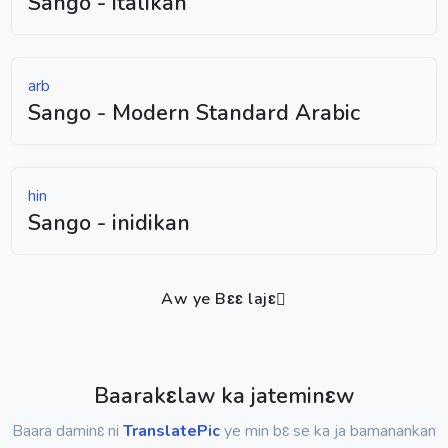
Sango - italikan
arb
Sango - Modern Standard Arabic
hin
Sango - inidikan
Aw ye Bɛɛ lajɛ
Baarakɛlaw ka jateminɛw
Baara daminɛ ni
TranslatePic
ye min bɛ se ka ja bamanankan