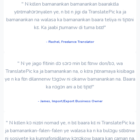
" N kɛlen bamanankan bamanankan baarakɛla
yɛrɛmahɔrɔnyalen ye, n bɛ n jigi da TranslatePic ka ja
bamanankan na walasa ka bamanankan baara teliya ni tiɲɛni
kɛ. Ka jaabi ɲumanw di tuma bɛɛ!"
- Rachel, Freelance Translator
" N ye jago fitinin dɔ sɔrɔ min bɛ fɛnw don/bɔ, wa
TranslatePic ka ja bamanankan na, o kɛra ɲɛnamaya kisibaga
ye n ka fɛn dilannenw tɔgɔw ni cikanw bamanankan na. Baara
ka nɔgɔn ani a bɛ tiɲɛ!"
- James, Import/Export Business Owner
" N kɛlen kɔ nizɛri nomad ye, n bɛ baara kɛ ni TranslatePic ka
ja bamanankan-falen-falen ye walasa ka n ka bulɔgu sɛbɛnw
ni sosiyete ka kunnafonidilanw kɔnɔkow baara kan caman na.