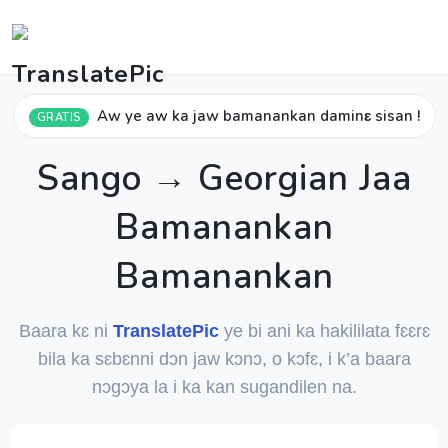
Aw ye aw ka jaw bamanankan daminɛ sisan !
GRATIS
Sango → Georgian Jaa
Bamanankan
Bamanankan
Baara kɛ ni
TranslatePic
ye bi ani ka hakililata fɛɛrɛ
bila ka sɛbɛnni dɔn jaw kɔnɔ, o kɔfɛ, i k’a baara
nɔgɔya la i ka kan sugandilen na.