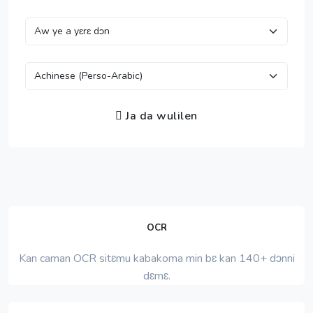
Ja da wulilen
OCR
Kan caman OCR sitɛmu kabakoma min bɛ kan 140+ dɔnni
dɛmɛ.