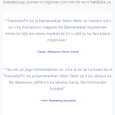
baarakɛcogo ɲuman ni nɔgɔman sɔrɔ min bɛ na ni hakililata ye.
" TranslatePic ka ja bamanankan-falen-falen ye tulonkɛ-yɔrɔ
ye n ka AliExpress magasin na! Bamanankan bayɛlɛmani
minnu bɛ tiɲɛ ani minnu mankan bɛ bɔ u yɛrɛ la, ka fara baara
nɔgɔn kan."
- Sarah, AliExpress Store Owner
" Ne min ye jago kɛrɛnkɛrɛnnen ye, a ka di ne ye ka baara kɛ ni
TranslatePic ka ja bamanankan-falen-falen ye n ka cikɛlaw ka
fɛn dilannenw ɲɛfɔli n’u ka labeliw kama. Recommander
kosɛbɛ!"
- John, Marketing Specialist