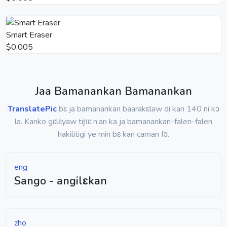
Smart Eraser
$0.005
Jaa Bamanankan Bamanankan
TranslatePic
bɛ ja bamanankan baarakɛlaw di kan 140 ni kɔ
la. Kanko gɛlɛyaw tiɲɛ n’an ka ja bamanankan-falen-falen
hakilitigi ye min bɛ kan caman fɔ.
eng
Sango - angilɛkan
zho