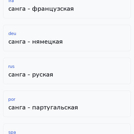
fra
санга - французская
deu
санга - нямецкая
rus
санга - руская
por
санга - партугальская
spa