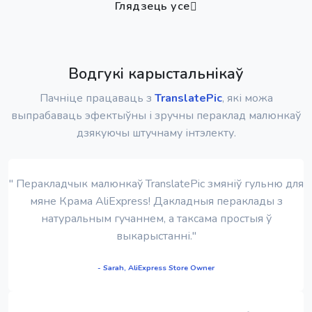
Глядзець усе
Водгукі карыстальнікаў
Пачніце працаваць з
TranslatePic
, які можа
выпрабаваць эфектыўны і зручны пераклад малюнкаў
дзякуючы штучнаму інтэлекту.
" Перакладчык малюнкаў TranslatePic змяніў гульню для
мяне Крама AliExpress! Дакладныя пераклады з
натуральным гучаннем, а таксама простыя ў
выкарыстанні."
- Sarah, AliExpress Store Owner