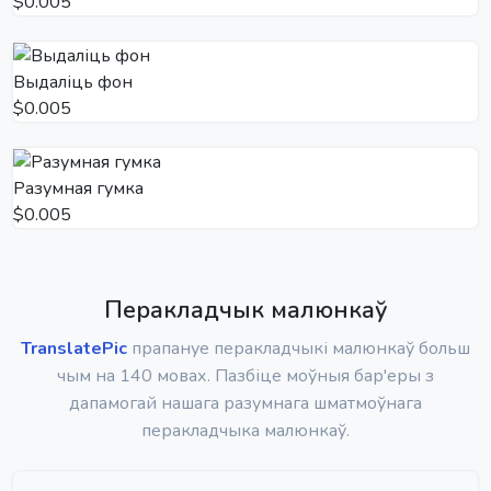
$0.005
Выдаліць фон
$0.005
Разумная гумка
$0.005
Перакладчык малюнкаў
TranslatePic
прапануе перакладчыкі малюнкаў больш
чым на 140 мовах. Пазбіце моўныя бар'еры з
дапамогай нашага разумнага шматмоўнага
перакладчыка малюнкаў.