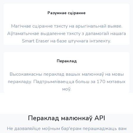
Разумнае сціранне
Магічнае сціранне тэксту на арыгінальнай выяве.
Аўтаматычнае выдаленне тэксту з дапамогай нашага
Smart Eraser на базе штучнага інтэлекту.
Пераклад
Высокаякасны пераклад вашых малюнкаў на мовы
перакладу. Падтрымліваецца больш за 170 мэтавых
моў.
Пераклад малюнкаў API
Не дазваляйце моўным бар'ерам перашкаджаць вам