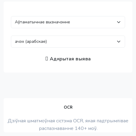
Адкрытая выява
OCR
Дзіўная шматмоўная сістэма OCR, якая падтрымлівае
распазнаванне 140+ моў.