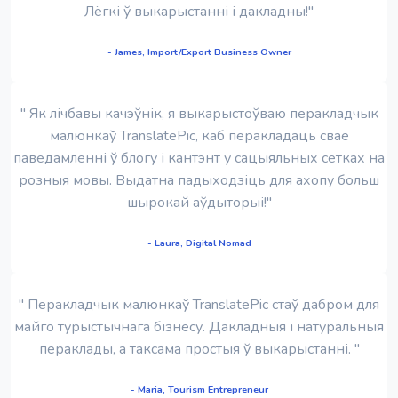
Лёгкі ў выкарыстанні і дакладны!"
- James, Import/Export Business Owner
" Як лічбавы качэўнік, я выкарыстоўваю перакладчык
малюнкаў TranslatePic, каб перакладаць свае
паведамленні ў блогу і кантэнт у сацыяльных сетках на
розныя мовы. Выдатна падыходзіць для ахопу больш
шырокай аўдыторыі!"
- Laura, Digital Nomad
" Перакладчык малюнкаў TranslatePic стаў дабром для
майго турыстычнага бізнесу. Дакладныя і натуральныя
пераклады, а таксама простыя ў выкарыстанні. "
- Maria, Tourism Entrepreneur