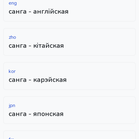
eng
санга - англійская
zho
санга - кітайская
kor
санга - карэйская
jpn
санга - японская