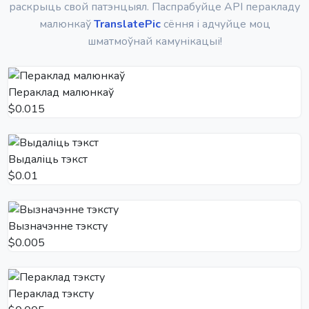
раскрыць свой патэнцыял. Паспрабуйце API перакладу
малюнкаў
TranslatePic
сёння і адчуйце моц
шматмоўнай камунікацыі!
Пераклад малюнкаў
$0.015
Выдаліць тэкст
$0.01
Вызначэнне тэксту
$0.005
Пераклад тэксту