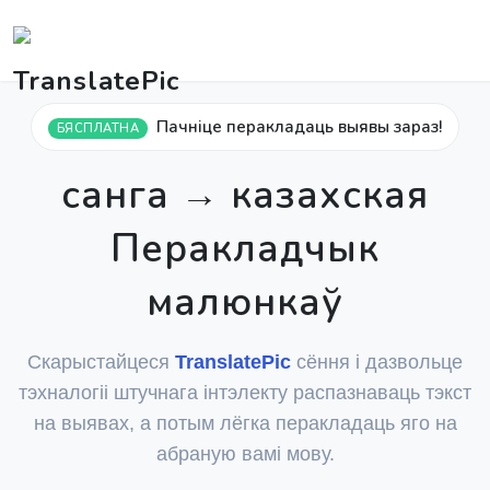
Пачніце перакладаць выявы зараз!
БЯСПЛАТНА
санга → казахская
Перакладчык
малюнкаў
Скарыстайцеся
TranslatePic
сёння і дазвольце
тэхналогіі штучнага інтэлекту распазнаваць тэкст
на выявах, а потым лёгка перакладаць яго на
абраную вамі мову.