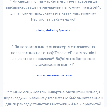
" Як спецыяліст па маркетынгу, мне падабаецца
выкарыстоўваць перакладчык малюнкаў TranslatePic
для апісання прадуктаў і этыкетак маіх кліентаў.
Настойліва рэкамендую!"
- John, Marketing Specialist
" Як перакладчык-фрылансер, я спадзяюся на
перакладчык малюнкаў TranslatePic для хуткіх і
дакладных перакладаў. Заўсёды забяспечваю
высакаякасныя вынікі!"
- Rachel, Freelance Translator
" У мяне ёсць невялікі імпартна-экспартны бізнес, і
перакладчык малюнкаў TranslatePic быў выратаваннем
для перакладу этыкетак і інструкцый маіх прадуктаў.