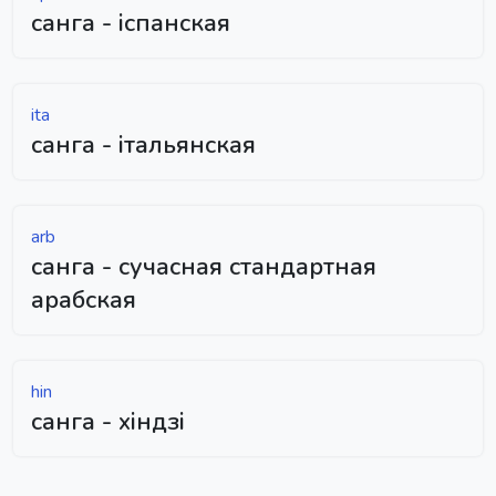
санга - іспанская
ita
санга - італьянская
arb
санга - сучасная стандартная
арабская
hin
санга - хіндзі