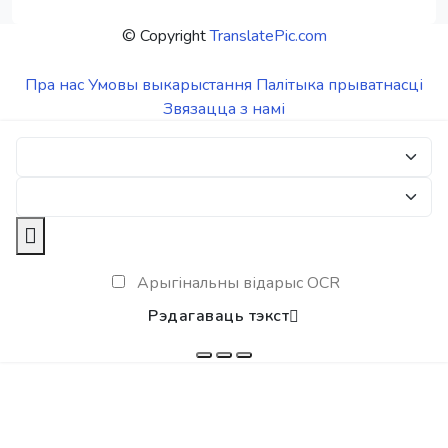
© Copyright
TranslatePic.com
Пра нас
Умовы выкарыстання
Палітыка прыватнасці
Звязацца з намі
Арыгінальны відарыс OCR
Рэдагаваць тэкст