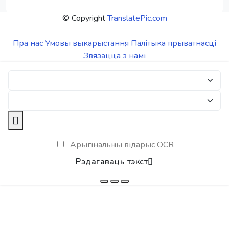
© Copyright
TranslatePic.com
Пра нас
Умовы выкарыстання
Палітыка прыватнасці
Звязацца з намі
Арыгінальны відарыс OCR
Рэдагаваць тэкст