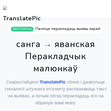
Пачніце перакладаць выявы зараз!
БЯСПЛАТНА
санга → яванская
Перакладчык
малюнкаў
Скарыстайцеся
TranslatePic
сёння і дазвольце
тэхналогіі штучнага інтэлекту распазнаваць тэкст
на выявах, а потым лёгка перакладаць яго на
абраную вамі мову.