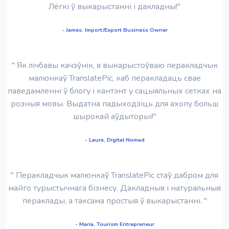
Лёгкі ў выкарыстанні і дакладны!"
- James, Import/Export Business Owner
" Як лічбавы качэўнік, я выкарыстоўваю перакладчык
малюнкаў TranslatePic, каб перакладаць свае
паведамленні ў блогу і кантэнт у сацыяльных сетках на
розныя мовы. Выдатна падыходзіць для ахопу больш
шырокай аўдыторыі!"
- Laura, Digital Nomad
" Перакладчык малюнкаў TranslatePic стаў дабром для
майго турыстычнага бізнесу. Дакладныя і натуральныя
пераклады, а таксама простыя ў выкарыстанні. "
- Maria, Tourism Entrepreneur