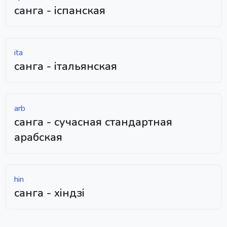
санга - іспанская
ita
санга - італьянская
arb
санга - сучасная стандартная
арабская
hin
санга - хіндзі