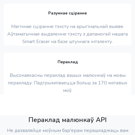
Разумнае сціранне
Магічнае сціранне тэксту на арыгінальнай выяве.
Аўтаматычнае выдаленне тэксту з дапамогай нашага
Smart Eraser на базе штучнага інтэлекту.
Пераклад
Высокаякасны пераклад вашых малюнкаў на мовы
перакладу. Падтрымліваецца больш за 170 мэтавых
моў.
Пераклад малюнкаў API
Не дазваляйце моўным бар'ерам перашкаджаць вам