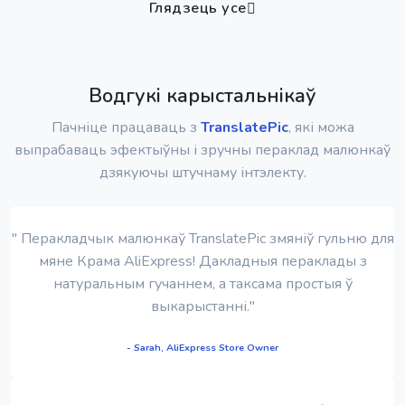
Глядзець усе
Водгукі карыстальнікаў
Пачніце працаваць з
TranslatePic
, які можа
выпрабаваць эфектыўны і зручны пераклад малюнкаў
дзякуючы штучнаму інтэлекту.
" Перакладчык малюнкаў TranslatePic змяніў гульню для
мяне Крама AliExpress! Дакладныя пераклады з
натуральным гучаннем, а таксама простыя ў
выкарыстанні."
- Sarah, AliExpress Store Owner