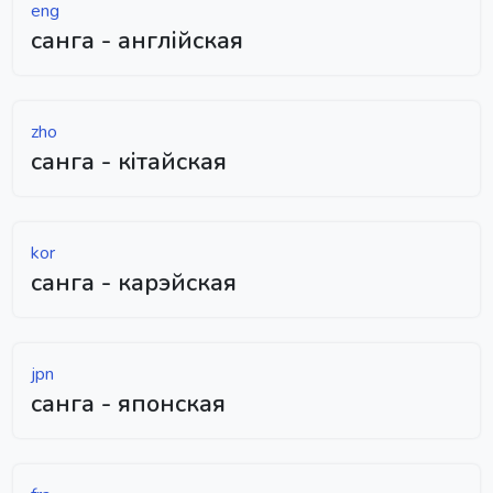
eng
санга - англійская
zho
санга - кітайская
kor
санга - карэйская
jpn
санга - японская