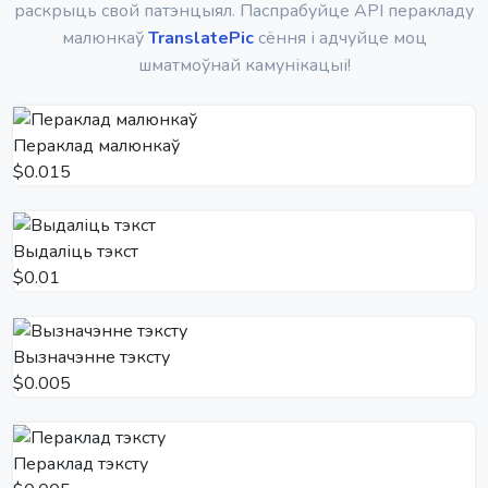
раскрыць свой патэнцыял. Паспрабуйце API перакладу
малюнкаў
TranslatePic
сёння і адчуйце моц
шматмоўнай камунікацыі!
Пераклад малюнкаў
$0.015
Выдаліць тэкст
$0.01
Вызначэнне тэксту
$0.005
Пераклад тэксту