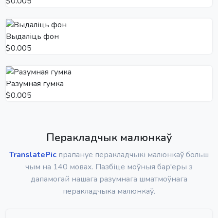
$0.005
Выдаліць фон
$0.005
Разумная гумка
$0.005
Перакладчык малюнкаў
TranslatePic
прапануе перакладчыкі малюнкаў больш
чым на 140 мовах. Пазбіце моўныя бар'еры з
дапамогай нашага разумнага шматмоўнага
перакладчыка малюнкаў.