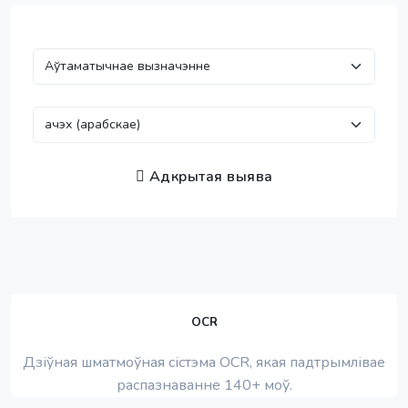
Адкрытая выява
OCR
Дзіўная шматмоўная сістэма OCR, якая падтрымлівае
распазнаванне 140+ моў.