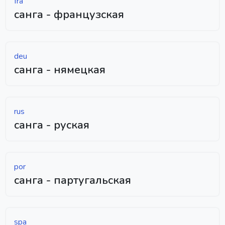
fra
санга - французская
deu
санга - нямецкая
rus
санга - руская
por
санга - партугальская
spa