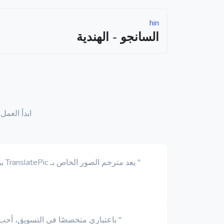
hin
السانجو - الهندية
ابدأ العمل
" يعد مترجم الصور الخاص بـ TranslatePic بمثابة تغيير في قواعد اللعبة بالنسبة لي متجر AliExpress! ترجمات دقيقة وطبيعية، بالإضافة إلى سهولة الاستخدام."
" باعتباري متخصصًا في التسويق، أحب استخدام مترجم الصور الخاص بـ tePic