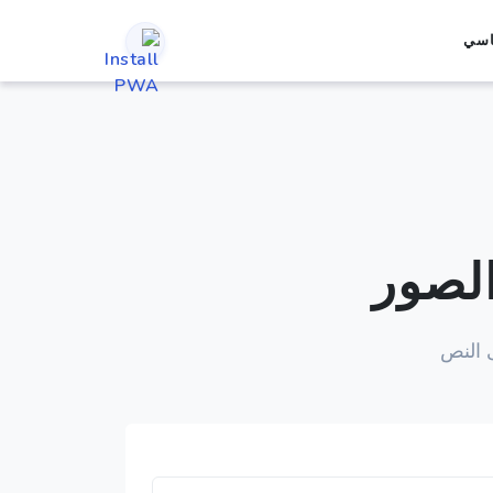
اسي
لصور
 النص