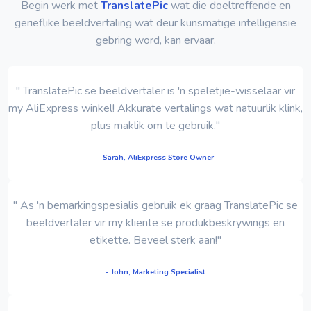
Begin werk met
TranslatePic
wat die doeltreffende en
gerieflike beeldvertaling wat deur kunsmatige intelligensie
gebring word, kan ervaar.
" TranslatePic se beeldvertaler is 'n speletjie-wisselaar vir
my AliExpress winkel! Akkurate vertalings wat natuurlik klink,
plus maklik om te gebruik."
- Sarah, AliExpress Store Owner
" As 'n bemarkingspesialis gebruik ek graag TranslatePic se
beeldvertaler vir my kliënte se produkbeskrywings en
etikette. Beveel sterk aan!"
- John, Marketing Specialist