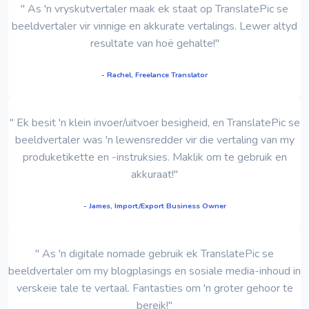
" As 'n vryskutvertaler maak ek staat op TranslatePic se
beeldvertaler vir vinnige en akkurate vertalings. Lewer altyd
resultate van hoë gehalte!"
- Rachel, Freelance Translator
" Ek besit 'n klein invoer/uitvoer besigheid, en TranslatePic se
beeldvertaler was 'n lewensredder vir die vertaling van my
produketikette en -instruksies. Maklik om te gebruik en
akkuraat!"
- James, Import/Export Business Owner
" As 'n digitale nomade gebruik ek TranslatePic se
beeldvertaler om my blogplasings en sosiale media-inhoud in
verskeie tale te vertaal. Fantasties om 'n groter gehoor te
bereik!"