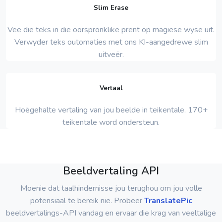
Slim Erase
Vee die teks in die oorspronklike prent op magiese wyse uit.
Verwyder teks outomaties met ons KI-aangedrewe slim
uitveër.
Vertaal
Hoëgehalte vertaling van jou beelde in teikentale. 170+
teikentale word ondersteun.
Beeldvertaling API
Moenie dat taalhindernisse jou terughou om jou volle
potensiaal te bereik nie. Probeer
TranslatePic
beeldvertalings-API vandag en ervaar die krag van veeltalige